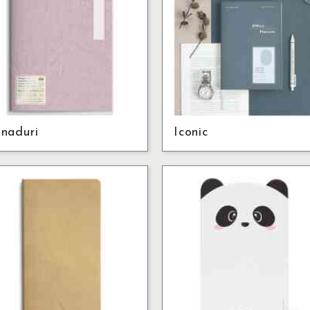
naduri
Iconic