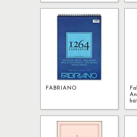
FABRIANO
Fa
An
hä