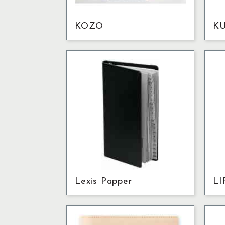
KOZO
K
Lexis Papper
LI