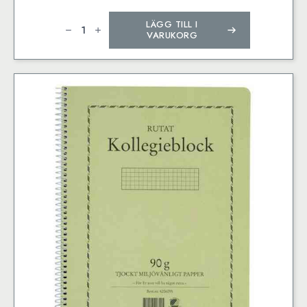
Kollegieblock
LÄGG TILL I
A4
90g
VARUKORG
70
blad
olinj
TF
mängd