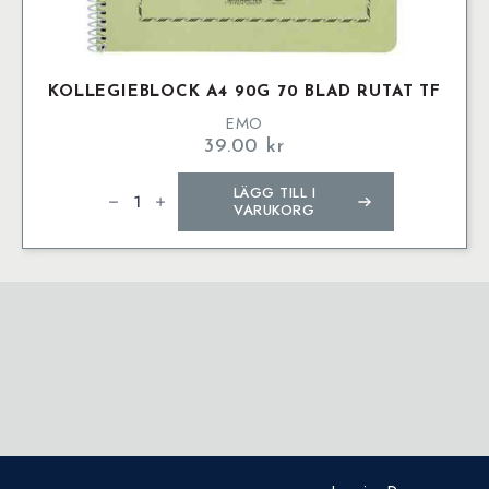
KOLLEGIEBLOCK A4 90G 70 BLAD RUTAT TF
EMO
39.00
kr
Kollegieblock
LÄGG TILL I
A4
90g
VARUKORG
70
blad
rutat
TF
mängd