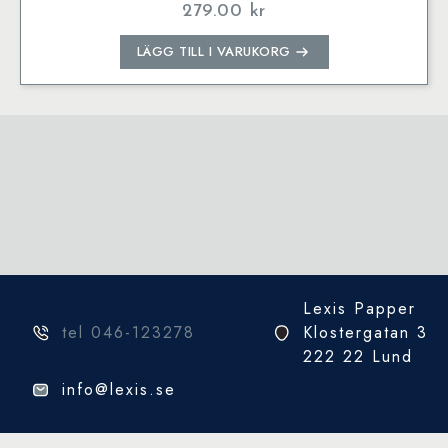
279.00
kr
LÄGG TILL I VARUKORG
Lexis Papper
tel 046-123278
Klostergatan 3
222 22 Lund
info@lexis.se