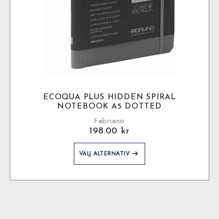
ECOQUA PLUS HIDDEN SPIRAL
NOTEBOOK A5 DOTTED
Fabriano
198.00
kr
Den
VÄLJ ALTERNATIV
här
produkten
har
flera
varianter.
De