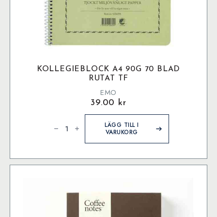
KOLLEGIEBLOCK A4 90G 70 BLAD
RUTAT TF
EMO
39.00
kr
Kollegieblock
A4
LÄGG TILL I
90g
VARUKORG
70
blad
rutat
TF
mängd