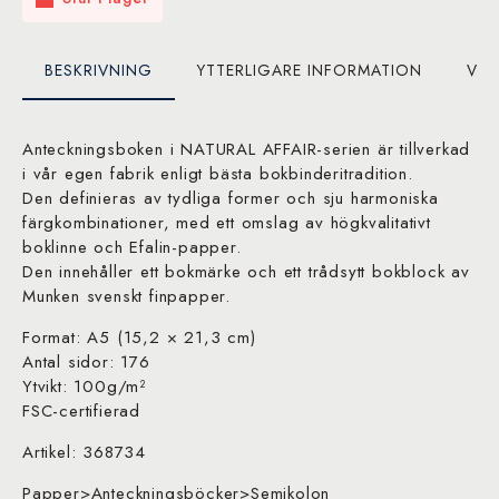
BESKRIVNING
YTTERLIGARE INFORMATION
VAR
Anteckningsboken i NATURAL AFFAIR-serien är tillverkad
i vår egen fabrik enligt bästa bokbinderitradition.
Den definieras av tydliga former och sju harmoniska
färgkombinationer, med ett omslag av högkvalitativt
boklinne och Efalin-papper.
Den innehåller ett bokmärke och ett trådsytt bokblock av
Munken svenskt finpapper.
Format: A5 (15,2 × 21,3 cm)
Antal sidor: 176
Ytvikt: 100g/m²
FSC-certifierad
Artikel: 368734
Papper>Anteckningsböcker>Semikolon