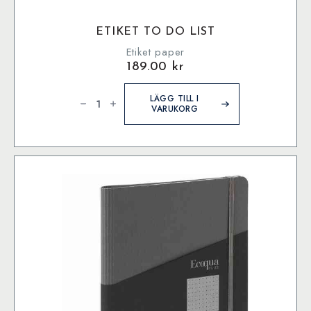
ETIKET TO DO LIST
Etiket paper
189.00
kr
Etiket
To
LÄGG TILL I
Do
VARUKORG
List
mängd