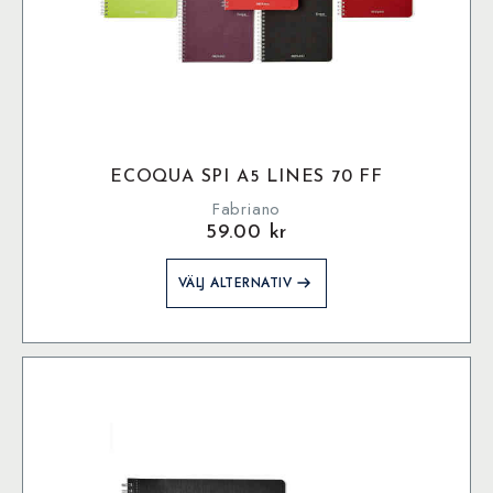
ECOQUA SPI A5 LINES 70 FF
Fabriano
59.00
kr
Den
VÄLJ ALTERNATIV
här
produkten
har
flera
varianter.
De
olika
alternativen
kan