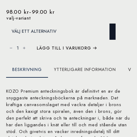
98.00
kr
–
99.00
kr
Prisintervall:
valj-variant
98.00 kr
till
99.00 kr
KOZO
Anteckningsbok
LÄGG TILL I VARUKORG
A6
Premium
mängd
BESKRIVNING
YTTERLIGARE INFORMATION
VAR
KOZO Premium anteckningsbok är definitivt en av de
snyggaste anteckningsböckerna på marknaden. Det
kraftiga canvasomslaget med vackra detaljer i brons
och den kaxigt stora spiralen, även den i brons, gör
den perfekt att skriva och ta anteckningar i, både när du
har den liggandes i knät eller till och med stående utan
stöd. Och givetvis en vacker inredningsdetalj till ditt