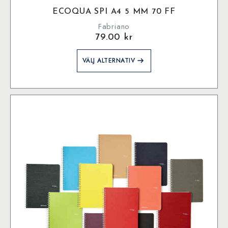
ECOQUA SPI A4 5 MM 70 FF
Fabriano
79.00
kr
Den
VÄLJ ALTERNATIV
här
produkten
har
flera
varianter.
De
olika
alternativen
kan
väljas
på
produktsidan