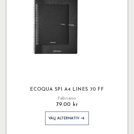
väljas
på
produktsidan
ECOQUA SPI A4 LINES 70 FF
Fabriano
79.00
kr
Den
VÄLJ ALTERNATIV
här
produkten