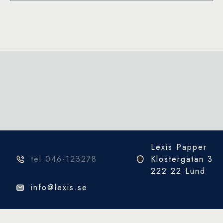
har
flera
varianter.
De
olika
alternativen
kan
väljas
på
produktsidan
Lexis Papper
tel 046-123278
Klostergatan 3
222 22 Lund
info@lexis.se