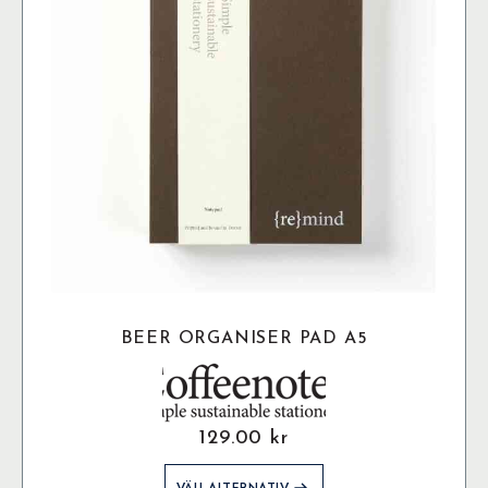
kan
väljas
på
produktsidan
BEER ORGANISER PAD A5
129.00
kr
Den
VÄLJ ALTERNATIV