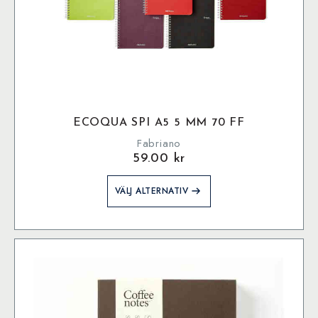
ECOQUA SPI A5 5 MM 70 FF
Fabriano
59.00
kr
Den
VÄLJ ALTERNATIV
här
produkten
har
flera
varianter.
De
olika
alternativen