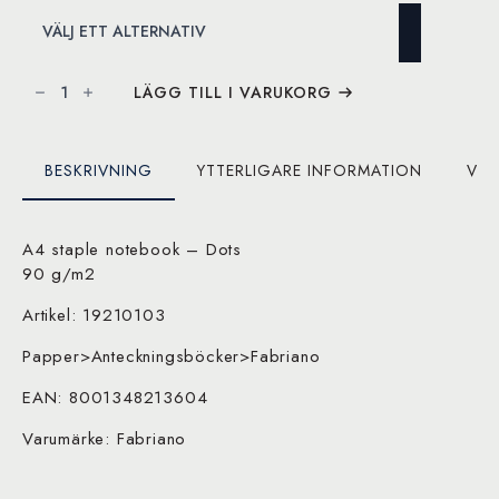
Ecoqua
Staple
LÄGG TILL I VARUKORG
Bound
A4
Dots
40
FF
BESKRIVNING
YTTERLIGARE INFORMATION
VAR
mängd
A4 staple notebook – Dots
90 g/m2
Artikel: 19210103
Papper>Anteckningsböcker>Fabriano
EAN: 8001348213604
Varumärke: Fabriano