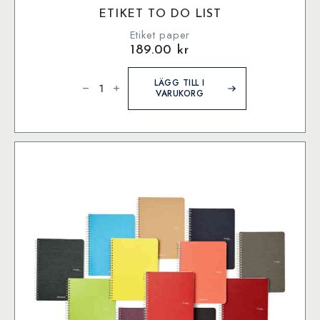
ETIKET TO DO LIST
Etiket paper
189.00
kr
Etiket
To
LÄGG TILL I
Do
VARUKORG
List
mängd