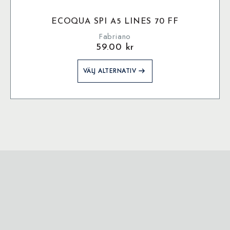
ECOQUA SPI A5 LINES 70 FF
Fabriano
59.00
kr
Den
VÄLJ ALTERNATIV
här
produkten
har
flera
varianter.
De
olika
alternativen
kan
väljas
på
produktsidan