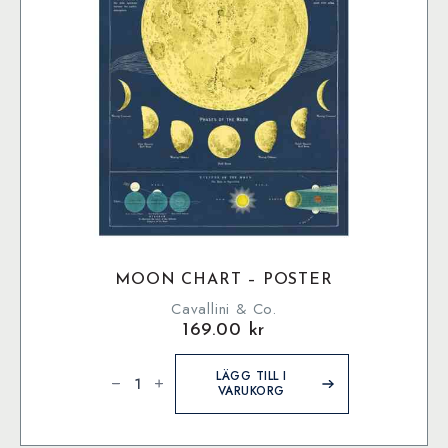
MOON CHART – POSTER
Cavallini & Co.
169.00
kr
Moon
Chart
LÄGG TILL I
-
VARUKORG
Poster
mängd