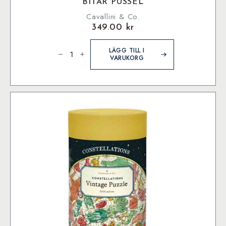
BITAR PUSSEL
Cavallini & Co.
349.00
kr
Cavallini
&
LÄGG TILL I
Co.
VARUKORG
Aquarium
1000
bitar
pussel
mängd