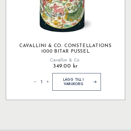
CAVALLINI & CO. CONSTELLATIONS
1000 BITAR PUSSEL
Cavallini & Co.
349.00
kr
Cavallini
&
LÄGG TILL I
Co.
VARUKORG
Constellations
1000
bitar
pussel
mängd