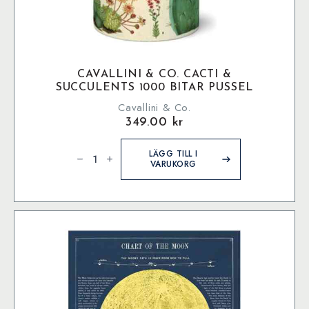
CAVALLINI & CO. CACTI &
SUCCULENTS 1000 BITAR PUSSEL
Cavallini & Co.
349.00
kr
Cavallini
&
LÄGG TILL I
Co.
VARUKORG
Cacti
&
Succulents
1000
bitar
pussel
mängd