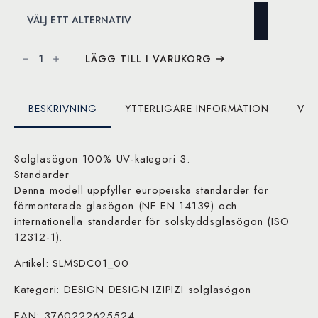
IZIPIZI
solglasögon
LÄGG TILL I VARUKORG
#D
Black
mängd
BESKRIVNING
YTTERLIGARE INFORMATION
VAR
Solglasögon 100% UV-kategori 3.
Standarder
Denna modell uppfyller europeiska standarder för
förmonterade glasögon (NF EN 14139) och
internationella standarder för solskyddsglasögon (ISO
12312-1).
Artikel: SLMSDC01_00
Kategori: DESIGN DESIGN IZIPIZI solglasögon
EAN: 3760222625524