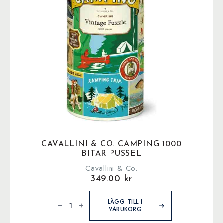
CAVALLINI & CO. CAMPING 1000
BITAR PUSSEL
Cavallini & Co.
349.00
kr
Cavallini
&
LÄGG TILL I
Co.
VARUKORG
Camping
1000