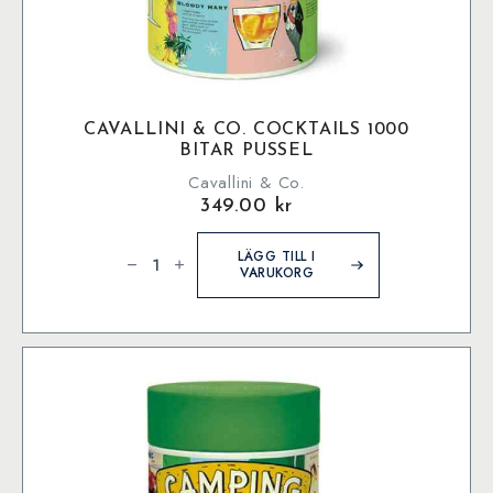
CAVALLINI & CO. COCKTAILS 1000
BITAR PUSSEL
Cavallini & Co.
349.00
kr
Cavallini
&
LÄGG TILL I
Co.
VARUKORG
Cocktails
1000
bitar
pussel
mängd