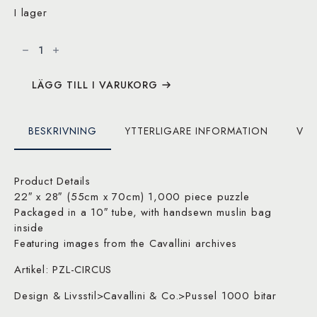
I lager
Cavallini
&
Co.
Circus
1000
bitar
LÄGG TILL I VARUKORG
pussel
mängd
BESKRIVNING
YTTERLIGARE INFORMATION
VAR
Product Details
22″ x 28″ (55cm x 70cm) 1,000 piece puzzle
Packaged in a 10″ tube, with handsewn muslin bag
inside
Featuring images from the Cavallini archives
Artikel: PZL-CIRCUS
Design & Livsstil>Cavallini & Co.>Pussel 1000 bitar