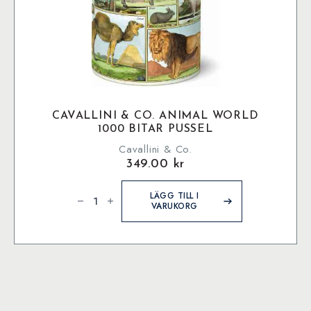
CAVALLINI & CO. ANIMAL WORLD
1000 BITAR PUSSEL
Cavallini & Co.
349.00
kr
Cavallini
&
LÄGG TILL I
Co.
VARUKORG
Animal
World
1000
bitar
pussel
mängd