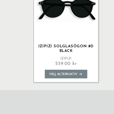
IZIPIZI SOLGLASÖGON #D
BLACK
IZIPIZI
539.00
kr
Den
VÄLJ ALTERNATIV
här
produkten
har
flera
varianter.
De
olika