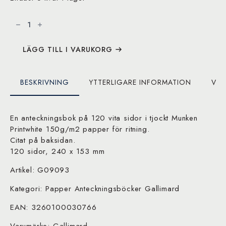
Gallimard
Un
album
de
jeunesse
mängd
LÄGG TILL I VARUKORG
BESKRIVNING
YTTERLIGARE INFORMATION
VAR
En anteckningsbok på 120 vita sidor i tjockt Munken
Printwhite 150g/m2 papper för ritning.
Citat på baksidan.
120 sidor, 240 x 153 mm
Artikel: G09093
Kategori: Papper Anteckningsböcker Gallimard
EAN: 3260100030766