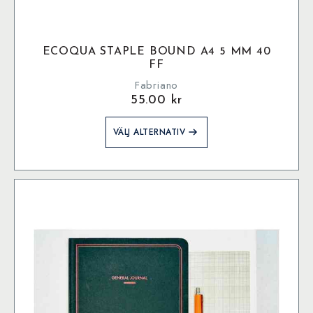
ECOQUA STAPLE BOUND A4 5 MM 40
FF
Fabriano
55.00
kr
Den
VÄLJ ALTERNATIV
här
produkten
har
flera
varianter.
De
olika
alternativen
kan
väljas
på
produktsidan