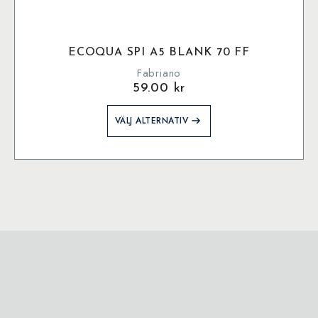
ECOQUA SPI A5 BLANK 70 FF
Fabriano
59.00
kr
Den
VÄLJ ALTERNATIV
här
produkten
har
flera
varianter.
De
olika
alternativen
kan
väljas
på
produktsidan