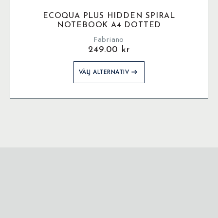
ECOQUA PLUS HIDDEN SPIRAL
NOTEBOOK A4 DOTTED
Fabriano
249.00
kr
Den
VÄLJ ALTERNATIV
här
produkten
har
flera
varianter.
De
olika
alternativen
kan
väljas
på
produktsidan