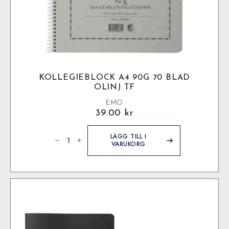
KOLLEGIEBLOCK A4 90G 70 BLAD
OLINJ TF
EMO
39.00
kr
Kollegieblock
A4
LÄGG TILL I
90g
VARUKORG
70
blad
olinj
TF
mängd