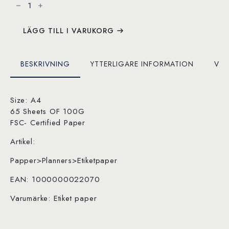
Week
Planner
mängd
LÄGG TILL I VARUKORG
BESKRIVNING
YTTERLIGARE INFORMATION
VAR
Size: A4
65 Sheets OF 100G
FSC- Certified Paper
Artikel:
Papper>Planners>Etiketpaper
EAN: 1000000022070
Varumärke: Etiket paper