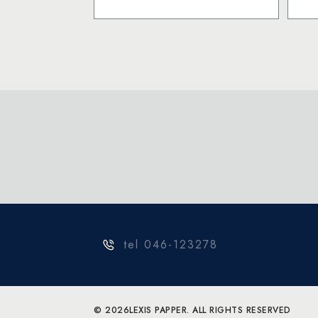
1000
bitar
pussel
mängd
tel 046-123278
© 2026
LEXIS PAPPER. ALL RIGHTS RESERVED