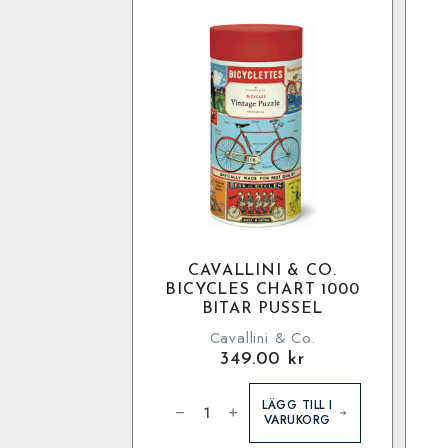
CAVALLINI & CO.
BICYCLES CHART 1000
BITAR PUSSEL
Cavallini & Co.
349.00
kr
Cavallini
M
&
C
LÄGG TILL I
Co.
-
VARUKORG
Bicycles
P
Chart
m