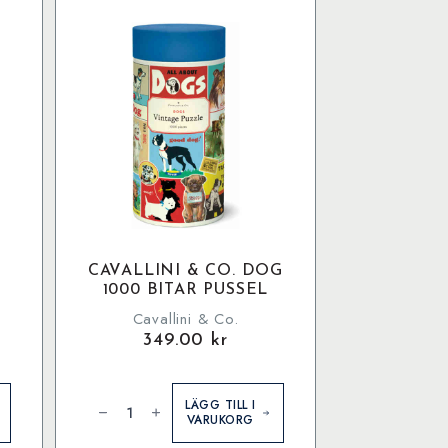
CAVALLINI & CO. DOG
1000 BITAR PUSSEL
Cavallini & Co.
349.00
kr
Cavallini
&
LÄGG TILL I
Co.
VARUKORG
Dog
1000