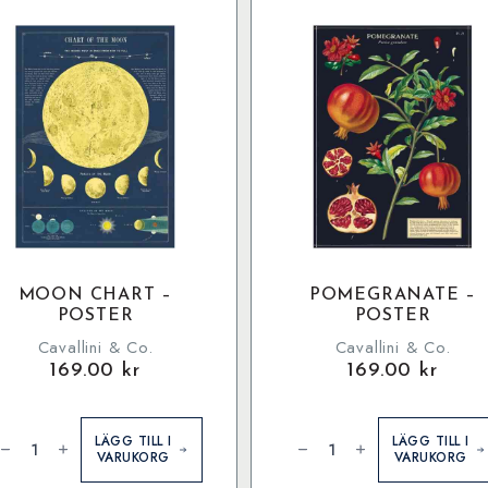
MOON CHART –
POMEGRANATE –
POSTER
POSTER
Cavallini & Co.
Cavallini & Co.
169.00
kr
169.00
kr
oon
Pomegranate
hart
-
LÄGG TILL I
LÄGG TILL I
Poster
VARUKORG
VARUKORG
oster
mängd
ängd