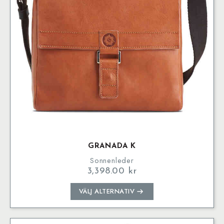
kan
väljas
på
produktsidan
GRANADA K
Sonnenleder
3,398.00
kr
Den
VÄLJ ALTERNATIV
här
produkten
har