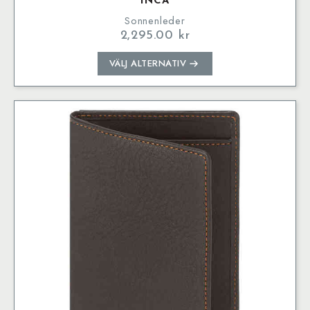
INCA
Sonnenleder
2,295.00
kr
Den
VÄLJ ALTERNATIV
här
produkten
har
flera
varianter.
De
olika
alternativen
kan
väljas
på
produktsidan