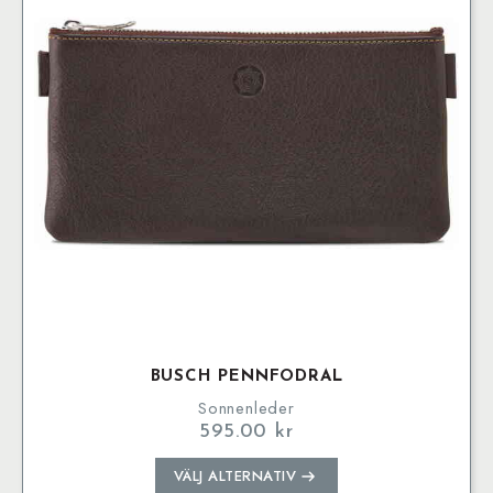
olika
alternativen
kan
väljas
på
produktsidan
BUSCH PENNFODRAL
Sonnenleder
595.00
kr
Den
VÄLJ ALTERNATIV
här