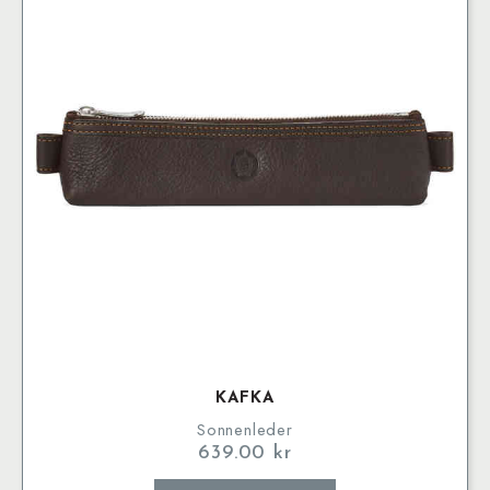
De
olika
alternativen
kan
väljas
på
produktsidan
KAFKA
Sonnenleder
639.00
kr
Den