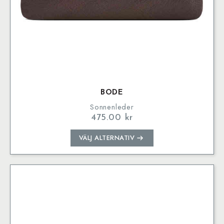
BODE
Sonnenleder
475.00
kr
Den
VÄLJ ALTERNATIV
här
produkten
har
flera
varianter.
De
olika
alternativen