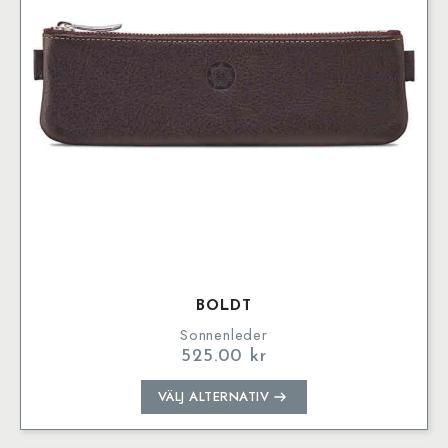
kan
väljas
på
produktsidan
BOLDT
Sonnenleder
525.00
kr
Den
VÄLJ ALTERNATIV
här
produkten