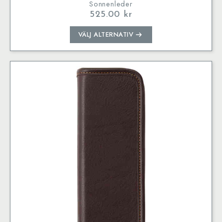
Sonnenleder
525.00
kr
Den
VÄLJ ALTERNATIV
här
produkten
har
flera
varianter.
De
olika
alternativen
kan
väljas
på
produktsidan