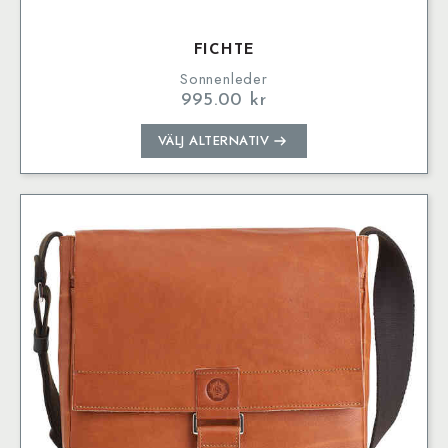
FICHTE
Sonnenleder
995.00
kr
Den
VÄLJ ALTERNATIV
här
produkten
har
flera
varianter.
De
olika
alternativen
kan
väljas
på
produktsidan