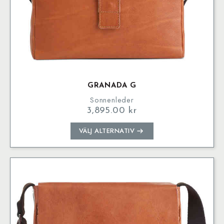
GRANADA G
Sonnenleder
3,895.00
kr
Den
VÄLJ ALTERNATIV
här
produkten
har
flera
varianter.
De
olika
alternativen