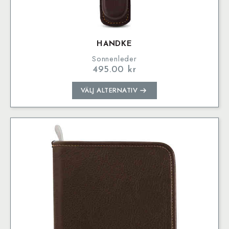
HANDKE
Sonnenleder
495.00
kr
Den
VÄLJ ALTERNATIV
här
produkten
har
flera
varianter.
De
olika
alternativen
kan
väljas
på
produktsidan