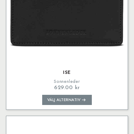
produktsidan
ISE
Sonnenleder
629.00
kr
Den
VÄLJ ALTERNATIV
här
produkten
har
flera
varianter.