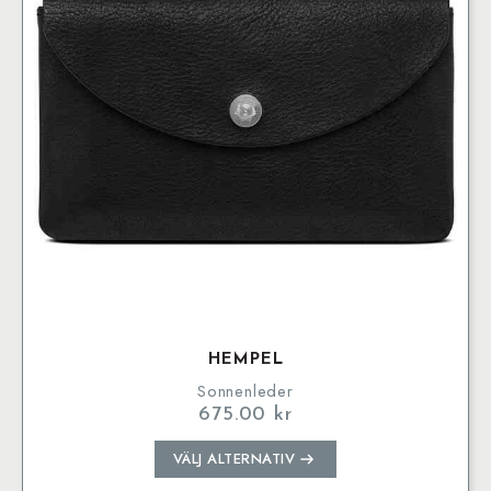
alternativen
kan
väljas
på
produktsidan
HEMPEL
Sonnenleder
675.00
kr
Den
VÄLJ ALTERNATIV
här