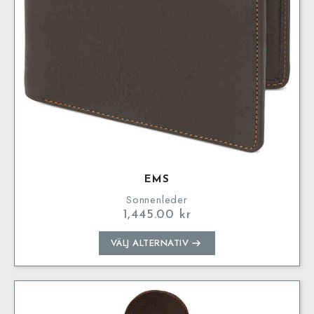
på
produktsidan
EMS
Sonnenleder
1,445.00
kr
Den
VÄLJ ALTERNATIV
här
produkten
har
flera