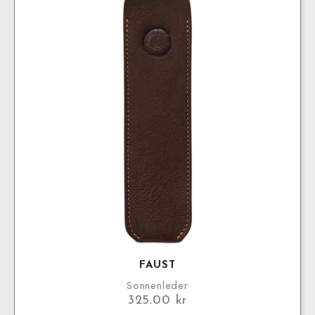
varianter.
De
olika
alternativen
kan
väljas
på
produktsidan
FAUST
Sonnenleder
325.00
kr