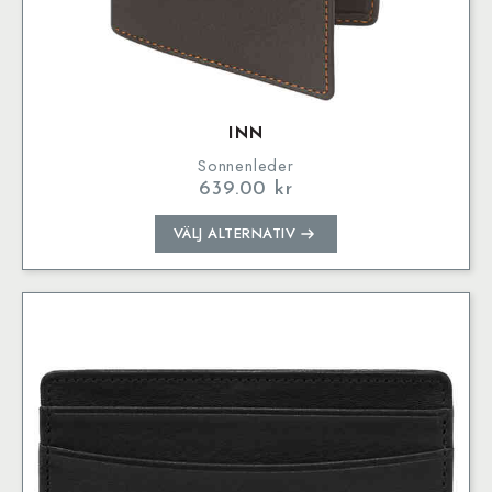
INN
Sonnenleder
639.00
kr
Den
VÄLJ ALTERNATIV
här
produkten
har
flera
varianter.
De
olika
alternativen
kan
väljas
på