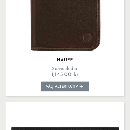
HAUFF
Sonnenleder
1,145.00
kr
Den
VÄLJ ALTERNATIV
här
produkten
har
flera
varianter.
De
olika