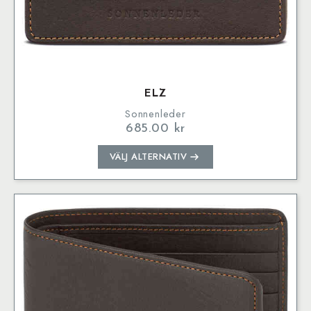
ELZ
Sonnenleder
685.00
kr
Den
VÄLJ ALTERNATIV
här
produkten
har
flera
varianter.
De
olika
alternativen
kan
väljas