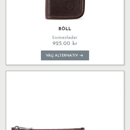
BÖLL
Sonnenleder
925.00
kr
Den
VÄLJ ALTERNATIV
här
produkten
har
flera
varianter.
De
olika
alternativen
kan
väljas
på
produktsidan