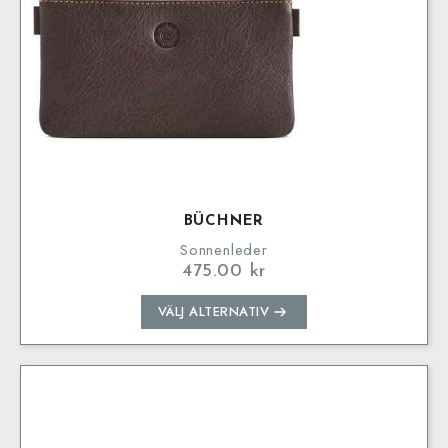
BÜCHNER
Sonnenleder
475.00
kr
Den
VÄLJ ALTERNATIV
här
produkten
har
flera
varianter.
De