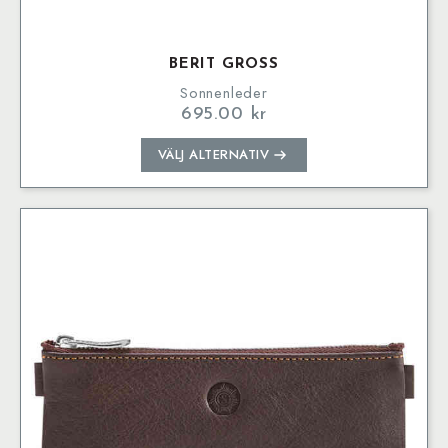
BERIT GROSS
Sonnenleder
695.00
kr
Den
VÄLJ ALTERNATIV
här
produkten
har
flera
varianter.
De
olika
alternativen
kan
väljas
på
produktsidan