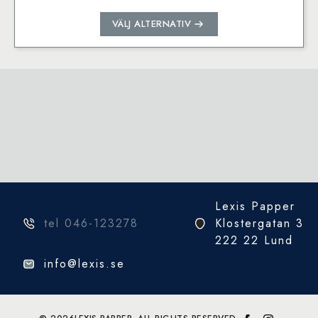
Den
VÄLJ ALTERNATIV
här
produkten
har
flera
varianter.
De
olika
alternativen
kan
väljas
på
Lexis Papper
produktsidan
tel 046-123278
Klostergatan 3
222 22 Lund
info@lexis.se