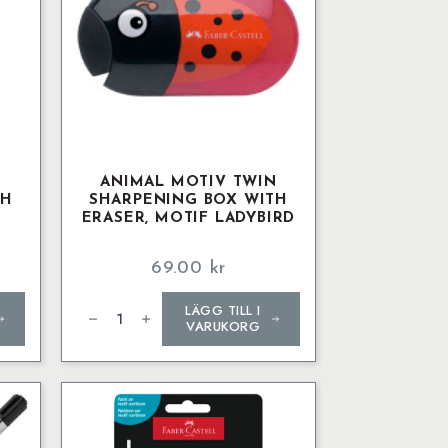
N
ANIMAL MOTIV TWIN
TH
SHARPENING BOX WITH
ERASER, MOTIF LADYBIRD
69.00
kr
Animal
LÄGG TILL I
motiv
twin
VARUKORG
sharpening
box
with
eraser,
motif
ladybird
mängd