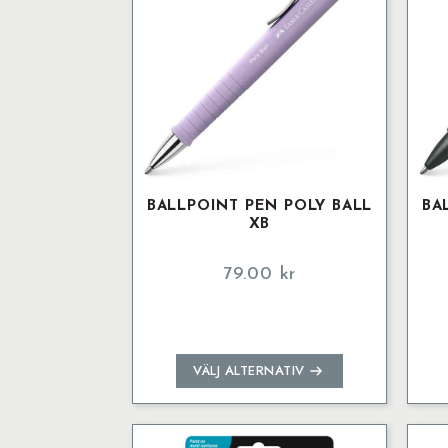
BALLPOINT PEN POLY BALL
BA
XB
79.00
kr
Den
VÄLJ ALTERNATIV
här
produkten
har