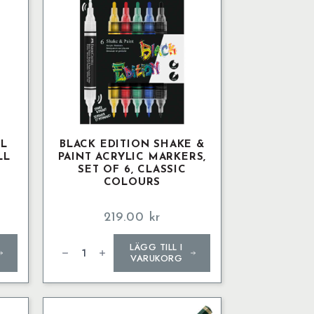
LL
BLACK EDITION SHAKE &
LL
PAINT ACRYLIC MARKERS,
SET OF 6, CLASSIC
COLOURS
219.00
kr
Black
LÄGG TILL I
Edition
Shake
VARUKORG
&
Paint
Acrylic
Markers,
set