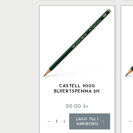
Acrylic
Markers,
set
of
6,
metallic
colours
mängd
CASTELL 9000
BLYERTSPENNA 2H
20.00
kr
Castell
Cas
LÄGG TILL I
9000
90
Blyertspenna
Bly
VARUKORG
2H
3B
mängd
mä