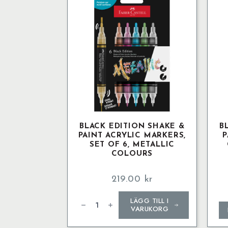
flera
varianter.
De
olika
alternativen
kan
väljas
på
produktsidan
BLACK EDITION SHAKE &
B
PAINT ACRYLIC MARKERS,
P
SET OF 6, METALLIC
COLOURS
219.00
kr
Black
LÄGG TILL I
Edition
Shake
VARUKORG
&
Paint