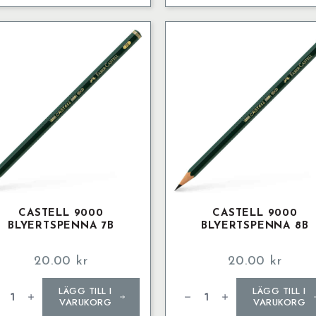
ngd
mängd
CASTELL 9000
CASTELL 9000
BLYERTSPENNA 7B
BLYERTSPENNA 8B
20.00
kr
20.00
kr
tell
Castell
LÄGG TILL I
LÄGG TILL I
00
9000
ertspenna
Blyertspenna
VARUKORG
VARUKORG
8B