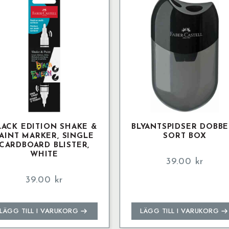
flera
mängd
varianter.
De
olika
alternativen
kan
väljas
på
produktsidan
LACK EDITION SHAKE &
BLYANTSPIDSER DOBBE
AINT MARKER, SINGLE
SORT BOX
CARDBOARD BLISTER,
WHITE
39.00
kr
39.00
kr
LÄGG TILL I VARUKORG
LÄGG TILL I VARUKORG