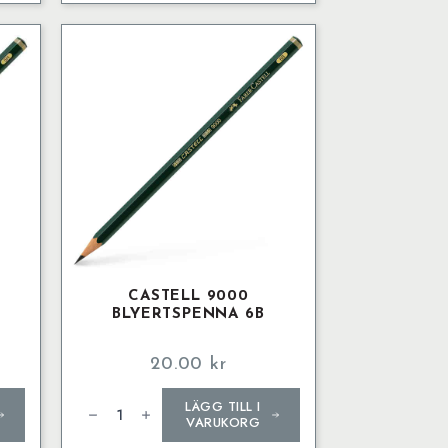
CASTELL 9000
BLYERTSPENNA 6B
20.00
kr
Castell
LÄGG TILL I
9000
Blyertspenna
VARUKORG
6B