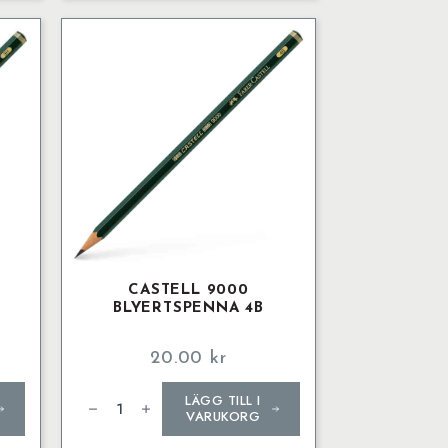
CASTELL 9000
BLYERTSPENNA 4B
20.00
kr
Castell
LÄGG TILL I
9000
Blyertspenna
VARUKORG
4B
mängd