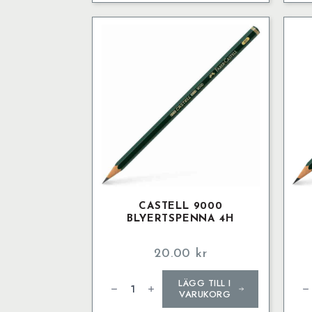
CASTELL 9000
BLYERTSPENNA 4H
20.00
kr
Castell
Cas
LÄGG TILL I
9000
90
Blyertspenna
Bly
VARUKORG
4H
5B