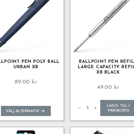
LLPOINT PEN POLY BALL
BALLPOINT PEN REFI
URBAN XB
LARGE CAPACITY REFI
XB BLACK
89.00
kr
49.00
kr
Ballpoint
LÄGG TILL I
pen
Den
refill
VARUKORG
VÄLJ ALTERNATIV
Large
här
capacity
produkten
refill
XB
har
black