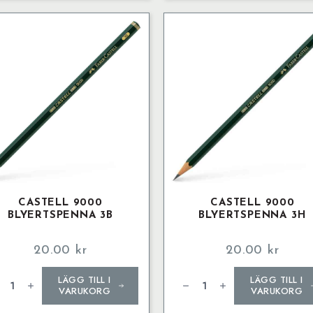
CASTELL 9000
CASTELL 9000
BLYERTSPENNA 3B
BLYERTSPENNA 3H
20.00
kr
20.00
kr
tell
Castell
LÄGG TILL I
LÄGG TILL I
00
9000
ertspenna
Blyertspenna
VARUKORG
VARUKORG
3H
ngd
mängd