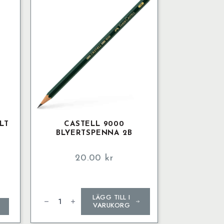
of
6,
classic
colours
mängd
LT
CASTELL 9000
BLYERTSPENNA 2B
20.00
kr
Castell
LÄGG TILL I
9000
Blyertspenna
VARUKORG
2B
mängd