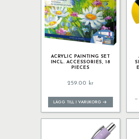
ACRYLIC PAINTING SET
INCL. ACCESSORIES, 18
S
PIECES
259.00
kr
Ani
mot
twi
LÄGG TILL I VARUKORG
sha
bo
wit
era
mot
eag
mä