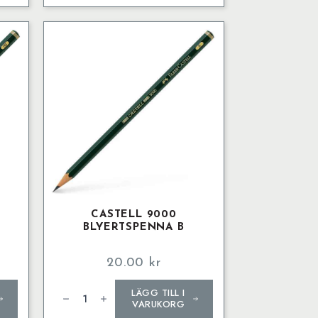
mängd
CASTELL 9000
BLYERTSPENNA B
20.00
kr
Castell
LÄGG TILL I
9000
Blyertspenna
VARUKORG
B