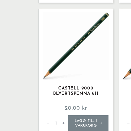
mängd
mä
CASTELL 9000
BLYERTSPENNA 6H
20.00
kr
Castell
Cas
LÄGG TILL I
9000
90
Blyertspenna
Bly
VARUKORG
6H
7B