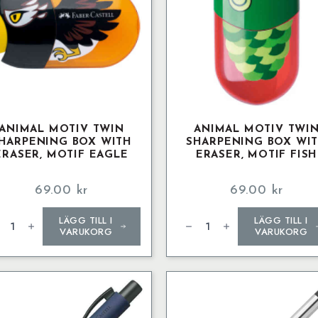
ANIMAL MOTIV TWIN
ANIMAL MOTIV TWI
HARPENING BOX WITH
SHARPENING BOX WI
ERASER, MOTIF EAGLE
ERASER, MOTIF FISH
69.00
kr
69.00
kr
mal
Animal
LÄGG TILL I
LÄGG TILL I
iv
motiv
n
twin
VARUKORG
VARUKORG
rpening
sharpening
x
box
h
with
ser,
eraser,
if
motif
le
fish
ngd
mängd