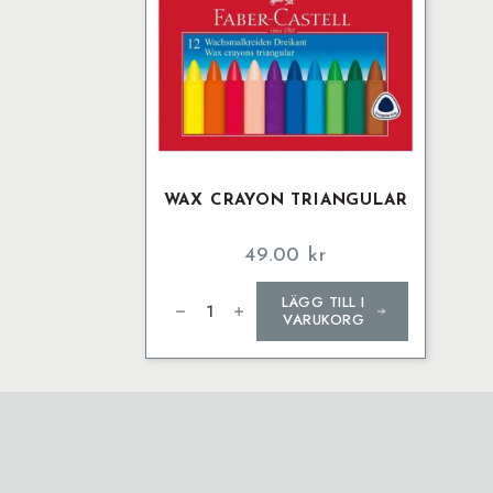
WAX CRAYON TRIANGULAR
49.00
kr
Wax
LÄGG TILL I
crayon
triangular
VARUKORG
mängd