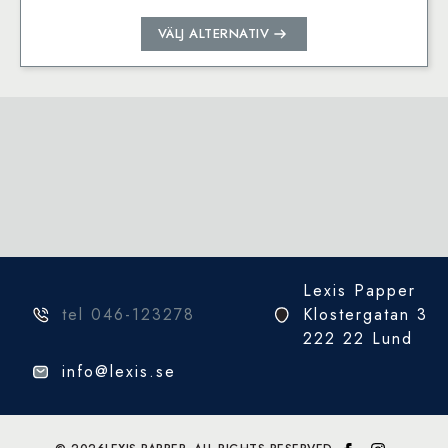
Den
VÄLJ ALTERNATIV
här
produkten
har
flera
varianter.
De
olika
alternativen
kan
väljas
på
Lexis Papper
produktsidan
tel 046-123278
Klostergatan 3
222 22 Lund
info@lexis.se