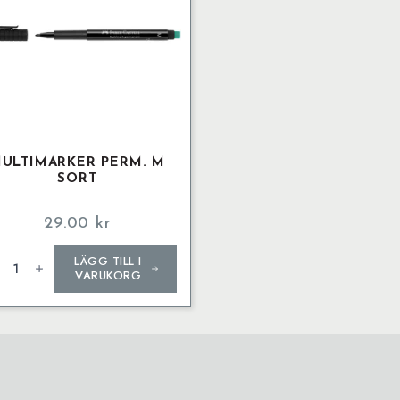
ULTIMARKER PERM. M
SORT
29.00
kr
timarker
LÄGG TILL I
m.
VARUKORG
t
ngd