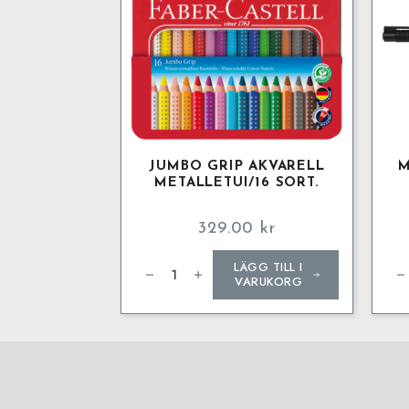
JUMBO GRIP AKVARELL
M
METALLETUI/16 SORT.
329.00
kr
Jumbo
Mul
LÄGG TILL I
Grip
per
Akvarell
M
VARUKORG
Metalletui/16
sor
Sort.
mä
mängd