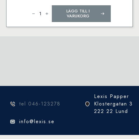
Pitt
LÄGG TILL I
Graphite
Matt
VARUKORG
pencil,
tin
of
6
mängd
Lexis Papper
tel 046-123278
Klostergatan 3
222 22 Lund
info@lexis.se