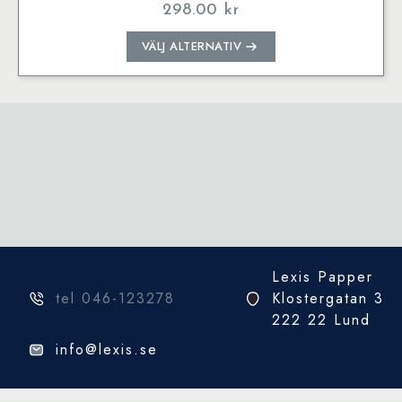
298.00
kr
Den
VÄLJ ALTERNATIV
här
produkten
har
flera
varianter.
De
olika
alternativen
kan
väljas
på
Lexis Papper
produktsidan
tel 046-123278
Klostergatan 3
222 22 Lund
info@lexis.se