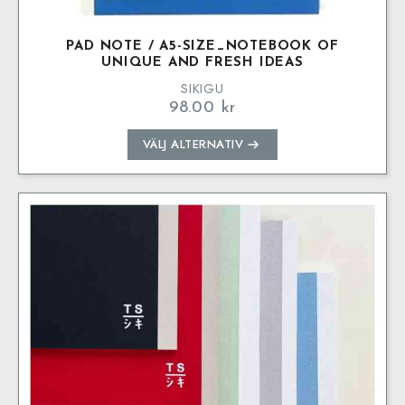
PAD NOTE / A5-SIZE_NOTEBOOK OF
UNIQUE AND FRESH IDEAS
SIKIGU
98.00
kr
Den
VÄLJ ALTERNATIV
här
produkten
har
flera
varianter.
De
olika
alternativen
kan
väljas
på
produktsidan