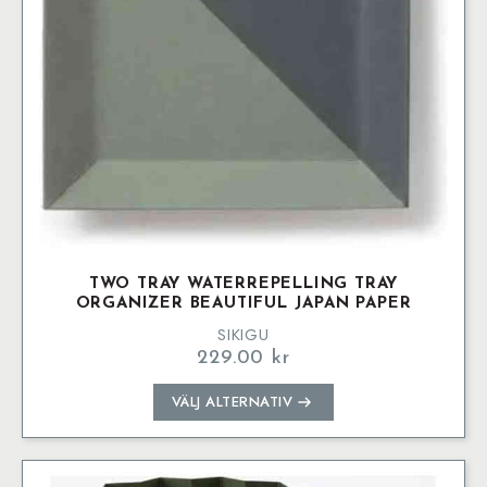
på
produktsidan
TWO TRAY WATERREPELLING TRAY
ORGANIZER BEAUTIFUL JAPAN PAPER
SIKIGU
229.00
kr
Den
VÄLJ ALTERNATIV
här
produkten
har