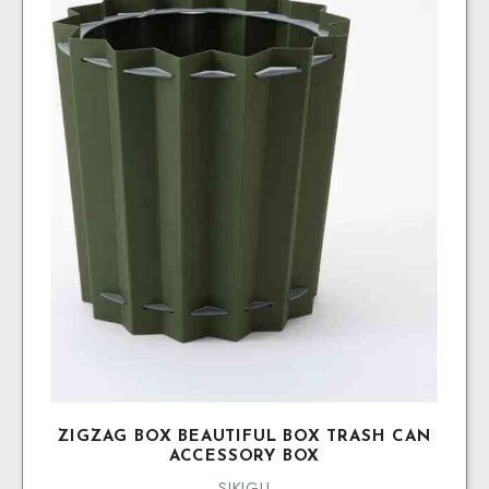
flera
varianter.
De
olika
alternativen
kan
väljas
på
produktsidan
ZIGZAG BOX BEAUTIFUL BOX TRASH CAN
ACCESSORY BOX
SIKIGU