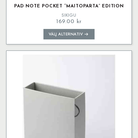
PAD NOTE POCKET “MAITOPARTA” EDITION
SIKIGU
169.00
kr
Den
VÄLJ ALTERNATIV
här
produkten
har
flera
varianter.
De
olika
alternativen
kan
väljas
på
produktsidan