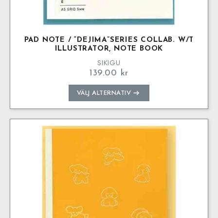
PAD NOTE / “DEJIMA”SERIES COLLAB. W/T
ILLUSTRATOR, NOTE BOOK
SIKIGU
139.00
kr
Den
VÄLJ ALTERNATIV
här
produkten
har
flera
varianter.
De
olika
alternativen
kan
väljas
på
produktsidan