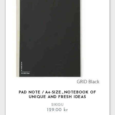
De
olika
alternativen
kan
väljas
på
produktsidan
PAD NOTE / A4-SIZE_NOTEBOOK OF
UNIQUE AND FRESH IDEAS
SIKIGU
129.00
kr