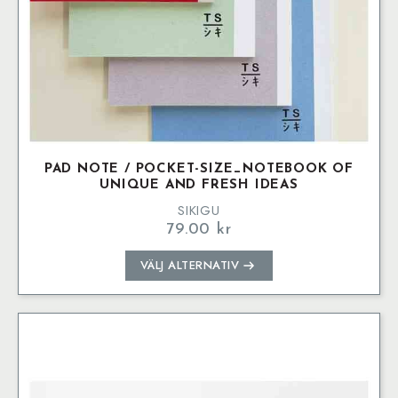
PAD NOTE / POCKET-SIZE_NOTEBOOK OF
UNIQUE AND FRESH IDEAS
SIKIGU
79.00
kr
Den
VÄLJ ALTERNATIV
här
produkten
har
flera
varianter.
De
olika