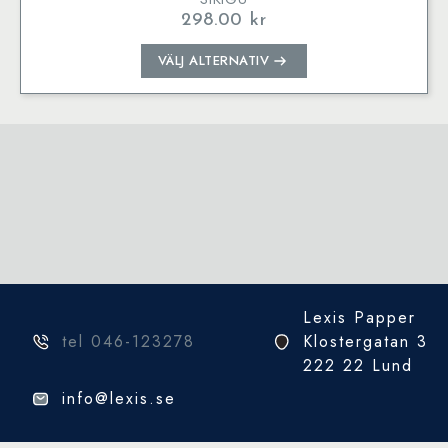
298.00
kr
Den
VÄLJ ALTERNATIV
här
produkten
har
flera
varianter.
De
olika
alternativen
kan
väljas
på
Lexis Papper
produktsidan
tel 046-123278
Klostergatan 3
222 22 Lund
info@lexis.se