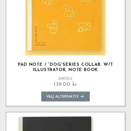
PAD NOTE / “DOG”SERIES COLLAB. W/T
ILLUSTRATOR, NOTE BOOK
SIKIGU
139.00
kr
Den
VÄLJ ALTERNATIV
här
produkten
har
flera
varianter.