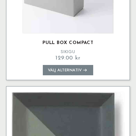
PULL BOX COMPACT
SIKIGU
129.00
kr
Den
VÄLJ ALTERNATIV
här
produkten
har
flera
varianter.
De
olika
alternativen
kan
väljas