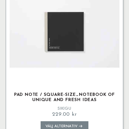
alternativen
kan
väljas
på
produktsidan
PAD NOTE / SQUARE-SIZE_NOTEBOOK OF
UNIQUE AND FRESH IDEAS
SIKIGU
229.00
kr
Den
VÄLJ ALTERNATIV