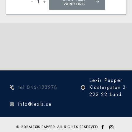
50
VARUKORG
sheets
A5
laid
Cream
100
g.
mängd
Lexis Papper
tel 046-123278
Klostergatan 3
222 22 Lund
info@lexis.se
© 2026
LEXIS PAPPER. ALL RIGHTS RESERVED