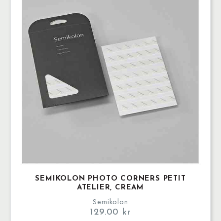
De
olika
alternativen
kan
väljas
på
produktsidan
SEMIKOLON PHOTO CORNERS PETIT
ATELIER, CREAM
Semikolon
129.00
kr