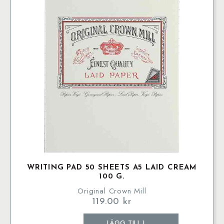
WRITING PAD 50 SHEETS A5 LAID CREAM
100 G.
Original Crown Mill
119.00
kr
Writing
LÄGG TILL I
pad