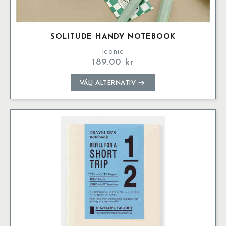
SOLITUDE HANDY NOTEBOOK
Iconic
189.00
kr
Den
VÄLJ ALTERNATIV
här
produkten
har
flera
varianter.
De
olika
alternativen
kan
väljas
på
produktsidan