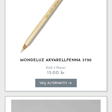
produktsidan
MONDELUZ AKVARELLPENNA 3720
Koh-I-Noor
15.00
kr
Den
VÄLJ ALTERNATIV
här
produkten
har
flera
varianter.