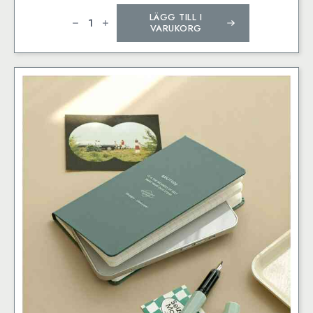
Semikolon
LÄGG TILL I
PHOTO
CORNERS
VARUKORG
Petit
Atelier,
cream
mängd