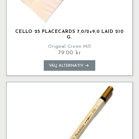
CELLO 25 PLACECARDS 7,0/2×9,0 LAID 210
G.
Original Crown Mill
79.00
kr
Den
VÄLJ ALTERNATIV
här
produkten
har
flera
varianter.
De
olika
alternativen
kan
väljas
på