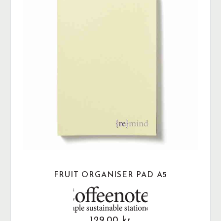
olika
alternativen
kan
väljas
på
produktsidan
FRUIT ORGANISER PAD A5
129.00
kr