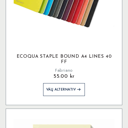
ECOQUA STAPLE BOUND A4 LINES 40
FF
Fabriano
55.00
kr
Den
VÄLJ ALTERNATIV
här
produkten
har
flera
varianter.
De