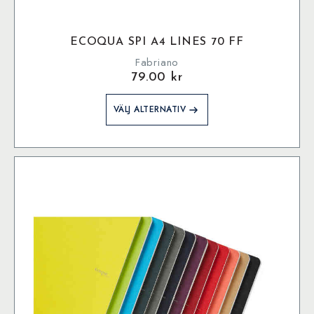
ECOQUA SPI A4 LINES 70 FF
Fabriano
79.00
kr
Den
VÄLJ ALTERNATIV
här
produkten
har
flera
varianter.
De
olika
alternativen
kan
väljas
på
produktsidan