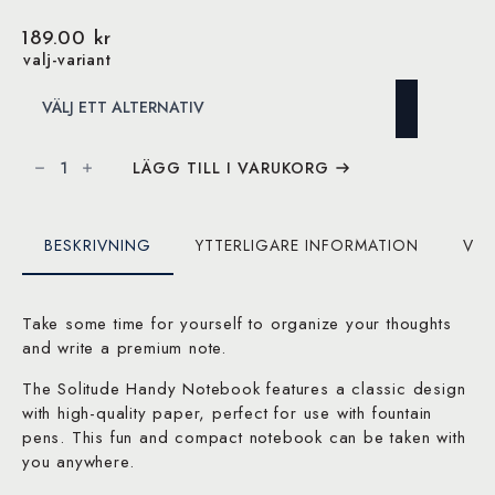
189.00
kr
valj-variant
Solitude
handy
LÄGG TILL I VARUKORG
notebook
mängd
BESKRIVNING
YTTERLIGARE INFORMATION
VAR
Take some time for yourself to organize your thoughts
and write a premium note.
The Solitude Handy Notebook features a classic design
with high-quality paper, perfect for use with fountain
pens. This fun and compact notebook can be taken with
you anywhere.