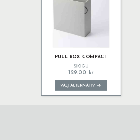
PULL BOX COMPACT
SIKIGU
129.00
kr
Den
VÄLJ ALTERNATIV
här
produkten
har
flera
varianter.
De
olika
alternativen