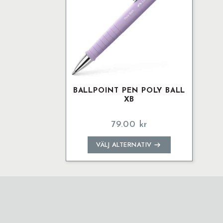
BALLPOINT PEN POLY BALL
XB
79.00
kr
Den
VÄLJ ALTERNATIV
här
produkten
har
flera
varianter.
De
olika