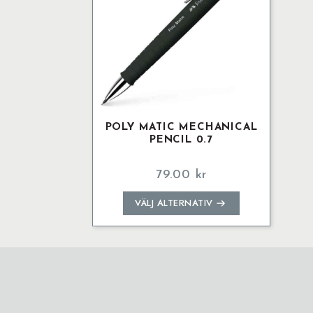
POLY MATIC MECHANICAL
PENCIL 0.7
79.00
kr
Den
VÄLJ ALTERNATIV
här
produkten
har
flera
varianter.
De
olika