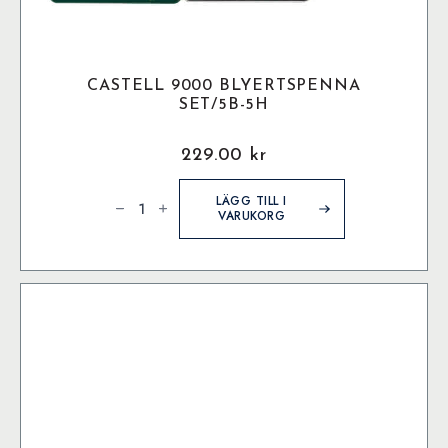
CASTELL 9000 BLYERTSPENNA
SET/5B-5H
229.00
kr
Castell
9000
LÄGG TILL I
Blyertspenna
VARUKORG
Set/5B-
5H
mängd