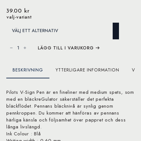
39.00
kr
valj-variant
V-
Sign
LÄGG TILL I VARUKORG
Pen
mängd
BESKRIVNING
YTTERLIGARE INFORMATION
VAR
Pilots V-Sign Pen är en fineliner med medium spets, som
med en bläckreGulator säkerställer det perfekta
bläckflödet. Pennans bläcknivå är synlig genom
pennkroppen. Du kommer att hänföras av pennans
härliga känsla och följsamhet över pappret och dess
långa livslängd.
Ink Colour : Blå
Writing width : 0.60 mm