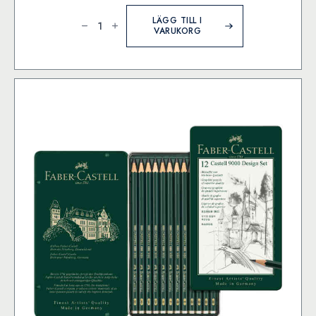
Castell
9000
LÄGG TILL I
Blyertspenna
VARUKORG
8B
mängd