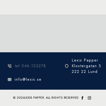
varianter.
De
olika
alternativen
kan
väljas
på
produktsidan
Lexis Papper
tel 046-123278
Klostergatan 3
222 22 Lund
info@lexis.se
© 2026
LEXIS PAPPER. ALL RIGHTS RESERVED