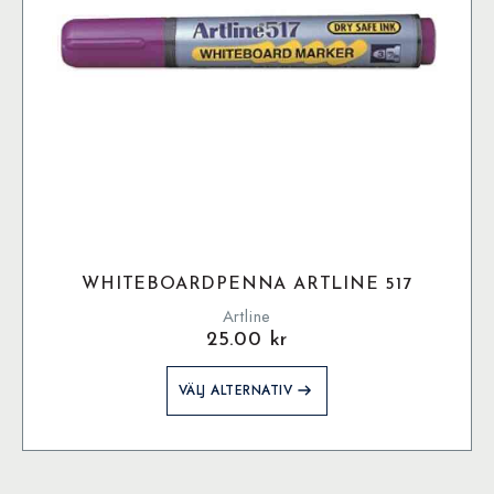
WHITEBOARDPENNA ARTLINE 517
Artline
25.00
kr
Den
VÄLJ ALTERNATIV
här
produkten
har
flera