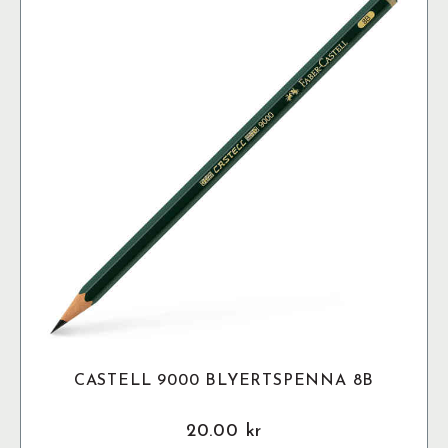
De
olika
alternativen
kan
väljas
på
produktsidan
CASTELL 9000 BLYERTSPENNA 8B
20.00
kr