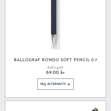
BALLOGRAF RONDO SOFT PENCIL 0.7
Ballograf
69.00
kr
Den
VÄLJ ALTERNATIV
här
produkten
har
flera
varianter.