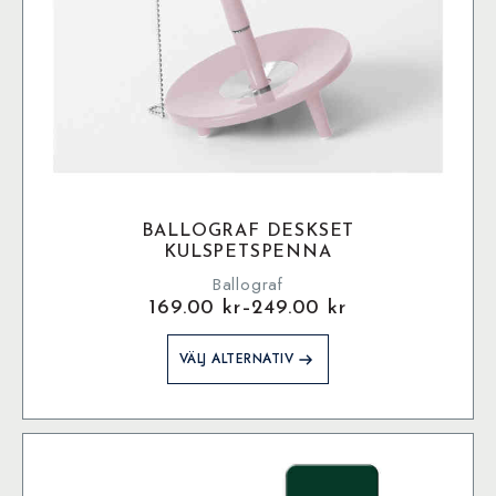
BALLOGRAF DESKSET
KULSPETSPENNA
Ballograf
169.00
kr
–
249.00
kr
Prisintervall:
169.00 kr
Den
VÄLJ ALTERNATIV
till
här
249.00 kr
produkten
har
flera
varianter.
De