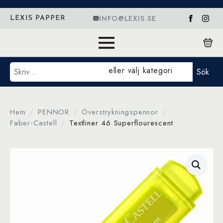
INFO@LEXIS.SE
LEXIS PAPPER
Sök
eller välj kategori
Sök
Hem
PENNOR
Överstrykningspennor
Faber-Castell
Textliner 46 Superflourescent