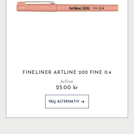
FINELINER ARTLINE 200 FINE 0.4
Artline
25.00
kr
Den
VÄLJ ALTERNATIV
här
produkten
har
flera
varianter.