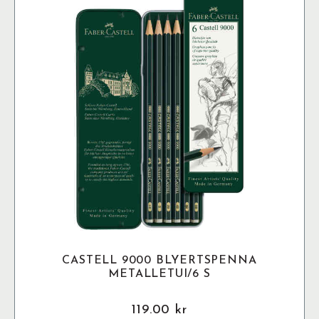
olika
alternativen
kan
väljas
på
produktsidan
CASTELL 9000 BLYERTSPENNA
METALLETUI/6 S
119.00
kr