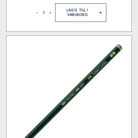
Castell
9000
LÄGG TILL I
Blyertspenna
VARUKORG
Metalletui/6
S
mängd