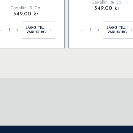
Cavallini & Co.
Cavallini & Co.
349.00
kr
349.00
kr
avallini
Cavallini
&
LÄGG TILL I
LÄGG TILL I
o.
Co.
VARUKORG
VARUKORG
utterflies
Dog
000
1000
itar
bitar
ussel
pussel
ängd
mängd