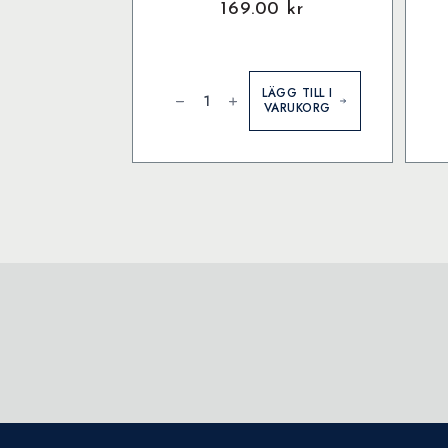
169.00
kr
Herbarium
C
-
&
LÄGG TILL I
Poster
C
VARUKORG
mängd
B
1
b
p
m