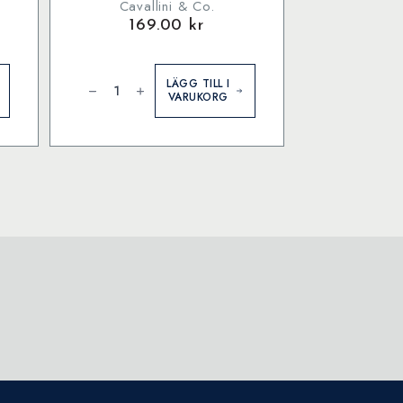
Cavallini & Co.
169.00
kr
Ornithology
-
LÄGG TILL I
Poster
VARUKORG
mängd