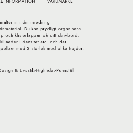
RE INFORMATION
VARUMÄRKE
lter in i din inredning
inmaterial. Du kan prydligt organisera
 och klisterlappar på ditt skrivbord.
illnader i densitet etc. och det
 Stapelbar med S-storlek med olika höjder.
Design & Livsstil>Hightide>Pennställ