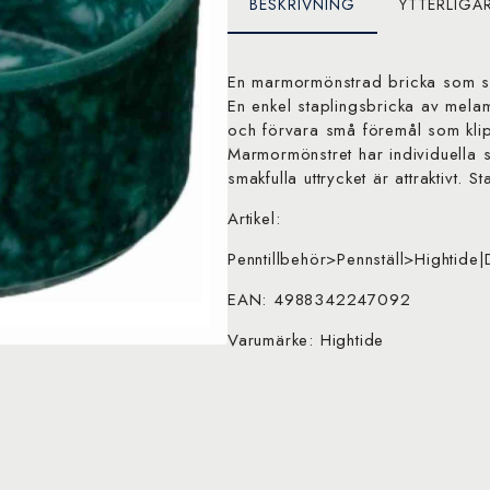
BESKRIVNING
YTTERLIGA
En marmormönstrad bricka som smä
En enkel staplingsbricka av melam
och förvara små föremål som klipp
Marmormönstret har individuella sk
smakfulla uttrycket är attraktivt.
Artikel:
Penntillbehör>Pennställ>Hightide|
EAN: 4988342247092
Varumärke: Hightide