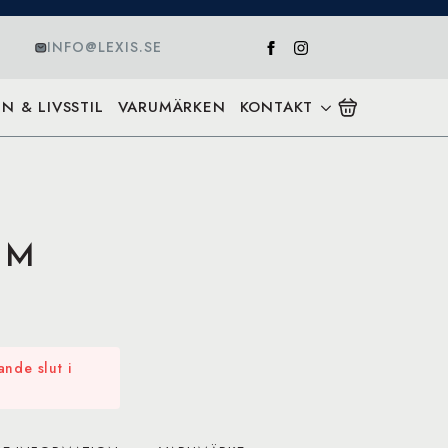
INFO@LEXIS.SE
N & LIVSSTIL
VARUMÄRKEN
KONTAKT
a M
nde slut i