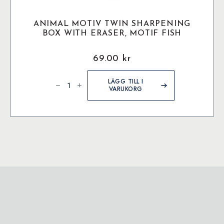
ANIMAL MOTIV TWIN SHARPENING
BOX WITH ERASER, MOTIF FISH
69.00
kr
Animal
motiv
LÄGG TILL I
twin
VARUKORG
sharpening
box
with
eraser,
motif
fish
mängd