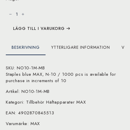
Staples
blue
Max,
N-
10
/
LÄGG TILL I VARUKORG
1000
pcs
mängd
BESKRIVNING
YTTERLIGARE INFORMATION
VAR
SKU: NO10-1M-MB
Staples blue MAX, N-10 / 1000 pcs is available for
purchase in increments of 10
Artikel: NO10-1M-MB
Kategori: Tillbehör Häftapparater MAX
EAN: 4902870845513
Varumärke: MAX