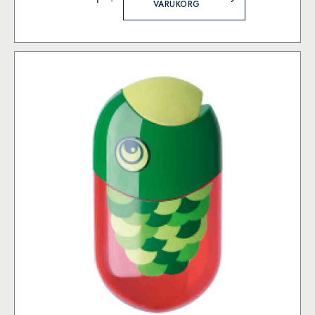
mängd
VARUKORG