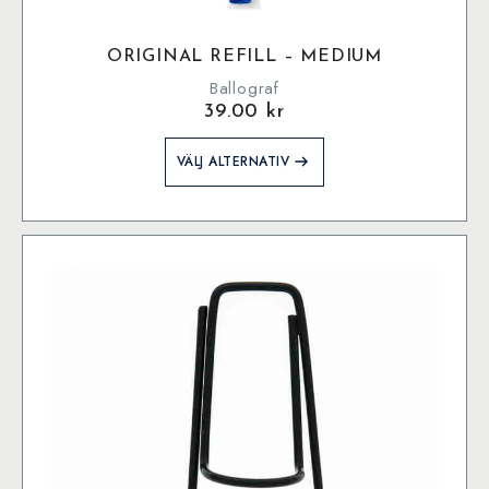
ORIGINAL REFILL – MEDIUM
Ballograf
39.00
kr
Den
VÄLJ ALTERNATIV
här
produkten
har
flera
varianter.
De
olika
alternativen
kan
väljas
på
produktsidan