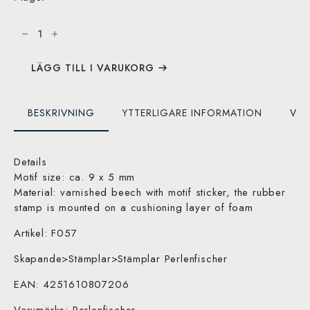
Stamp
:
Partyhat
Artikel:
F057
mängd
LÄGG TILL I VARUKORG
BESKRIVNING
YTTERLIGARE INFORMATION
VAR
Details
Motif size: ca. 9 x 5 mm
Material: varnished beech with motif sticker, the rubber
stamp is mounted on a cushioning layer of foam
Artikel: F057
Skapande>Stämplar>Stämplar Perlenfischer
EAN: 4251610807206