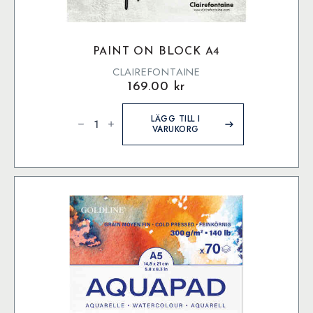
PAINT ON BLOCK A4
CLAIREFONTAINE
169.00
kr
Paint
On
LÄGG TILL I
block
VARUKORG
A4
mängd