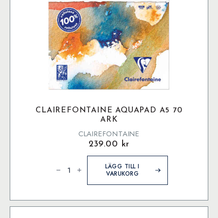
CLAIREFONTAINE AQUAPAD A5 70
ARK
CLAIREFONTAINE
239.00
kr
CLAIREFONTAINE
Aquapad
LÄGG TILL I
A5
VARUKORG
70
ark
mängd