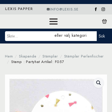
INFO@LEXIS.SE
LEXIS PAPPER
Sök
eller välj kategori
Sök
Hem
Skapande
Stämplar
Stämplar Perlenfischer
Stamp : Partyhat Artikel: F057