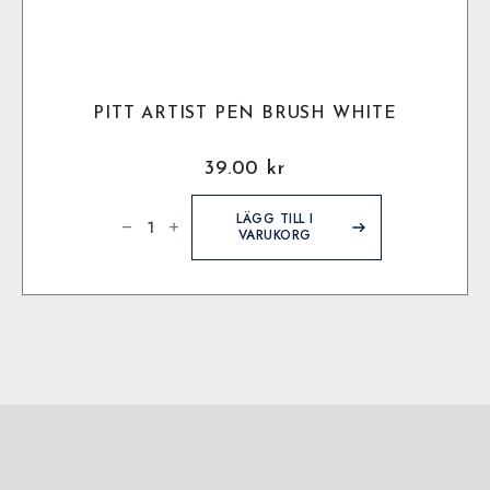
PITT ARTIST PEN BRUSH WHITE
39.00
kr
Pitt
Artist
LÄGG TILL I
Pen
VARUKORG
Brush
White
mängd