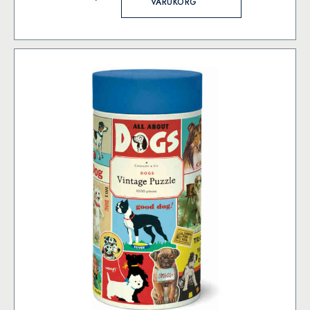
VARUKORG
Poster
mängd