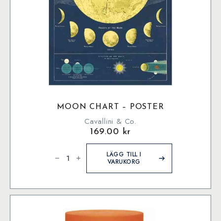
MOON CHART – POSTER
Cavallini & Co.
169.00
kr
Moon
Chart
LÄGG TILL I
-
VARUKORG
Poster
mängd