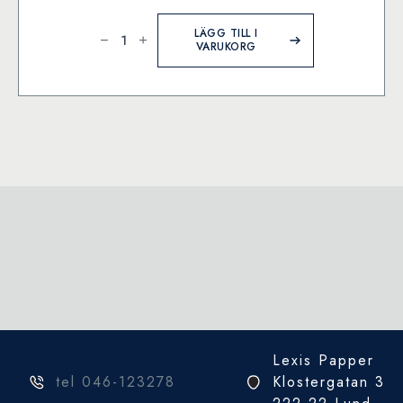
Cavallini
&
LÄGG TILL I
Co.
VARUKORG
Citrus
1000
bitar
pussel
mängd
Lexis Papper
tel 046-123278
Klostergatan 3