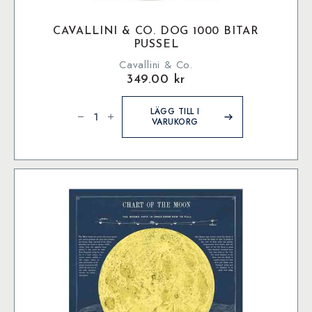
CAVALLINI & CO. DOG 1000 BITAR
PUSSEL
Cavallini & Co.
349.00
kr
Cavallini
&
LÄGG TILL I
Co.
VARUKORG
Dog
1000
bitar
pussel
mängd