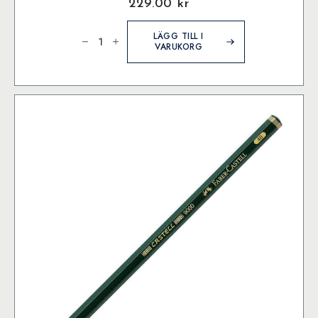
229.00
kr
Castell
9000
LÄGG TILL I
Blyertspenna
VARUKORG
Set/8B-
2H
mängd