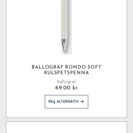
BALLOGRAF RONDO SOFT
KULSPETSPENNA
Ballograf
69.00
kr
Den
VÄLJ ALTERNATIV
här
produkten
har
flera
varianter.