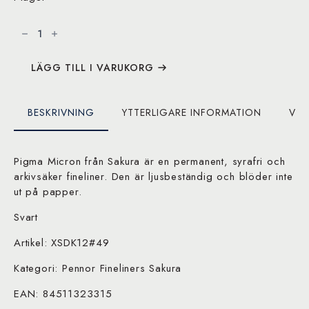
Sakura
Pigma
Micron
Fineliner
Black
0,70
LÄGG TILL I VARUKORG
mm
mängd
BESKRIVNING
YTTERLIGARE INFORMATION
VAR
Pigma Micron från Sakura är en permanent, syrafri och
arkivsäker fineliner. Den är ljusbeständig och blöder inte
ut på papper.
Svart
Artikel: XSDK12#49
Kategori: Pennor Fineliners Sakura
EAN: 84511323315