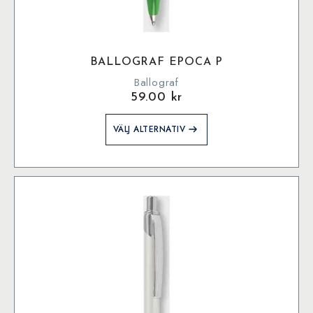
BALLOGRAF EPOCA P
Ballograf
59.00
kr
Den
VÄLJ ALTERNATIV
här
produkten
har
flera
varianter.
De
olika
alternativen
kan
väljas
på
produktsidan