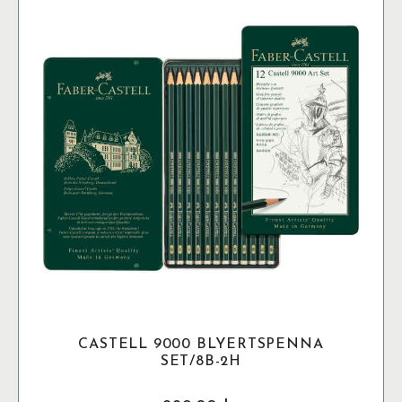
De
olika
alternativen
kan
väljas
på
produktsidan
CASTELL 9000 BLYERTSPENNA
SET/8B-2H