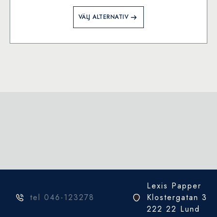
Den
VÄLJ ALTERNATIV
här
produkten
har
flera
varianter.
De
olika
alternativen
kan
väljas
på
produktsidan
Lexis Papper
tel 046-123278
Klostergatan 3
222 22 Lund