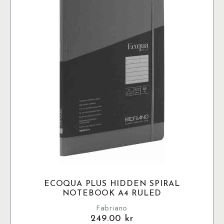
olika
alternativen
kan
väljas
på
produktsidan
ECOQUA PLUS HIDDEN SPIRAL
NOTEBOOK A4 RULED
Fabriano
249.00
kr