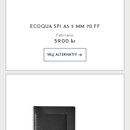
ECOQUA SPI A5 5 MM 70 FF
Fabriano
59.00
kr
Den
VÄLJ ALTERNATIV
här
produkten
har
flera
varianter.
De
olika
alternativen
kan
väljas
på
produktsidan