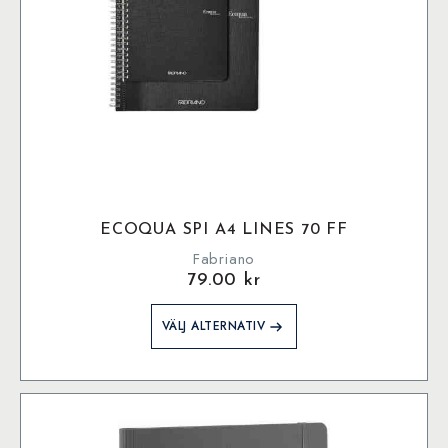
ECOQUA SPI A4 LINES 70 FF
Fabriano
79.00
kr
Den
VÄLJ ALTERNATIV
här
produkten
har
flera
varianter.
De