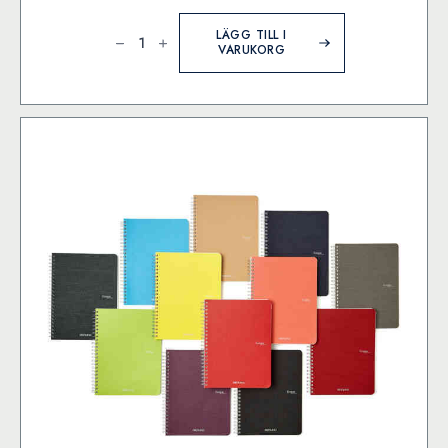
Färgat
papper
LÄGG TILL I
A4
VARUKORG
120g
sorterat
50/fp
mängd