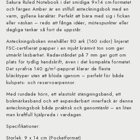
Sakura Ruled Notebook i det smidiga 9×14 cm-formatet
och färgen Amber är en stilfull anteckningsbok med en
varm, gyllene karaktär. Perfekt att bära med sig i fickan
eller väskan – redo att fånga idéer, mötespunkter eller
dagliga tankar så fort de uppstår.
Anteckningsboken innehåller 80 ark (160 sidor) linjerat
FSC-certifierat papper i en mjukt krämvit ton som ger
utmärkt läsbarhet. Radavståndet på 7 mm ger gott om
plats för tydlig handskrift, även i det kompakta formatet.
Det syrafria 140 g/m²-pappret klarar de flesta
bläcktyper utan att blöda igenom – perfekt för både
kulspets- och reservoarpennor.
Med rundade hörn, ett elastiskt stängningsband, ett
bokmärkesband och ett expanderbart innerfack är denna
anteckningsbok både praktisk och genomtänkt – en liten
men kraftfull hjälpreda i vardagen.
Specifikationer:
Storlek: 9 x 14 cm (Pocketformat)