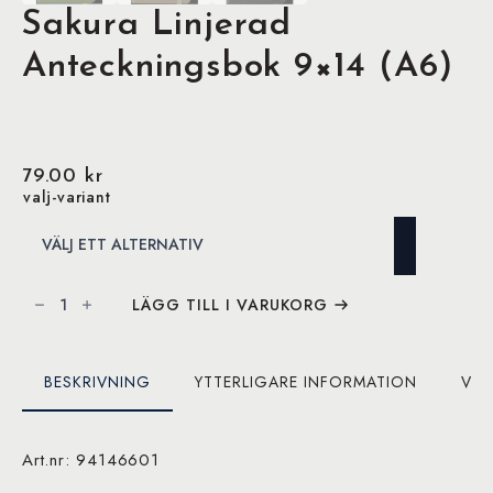
Sakura Linjerad
Anteckningsbok 9×14 (A6)
79.00
kr
valj-variant
Sakura
Linjerad
LÄGG TILL I VARUKORG
Anteckningsbok
9x14
(A6)
mängd
BESKRIVNING
YTTERLIGARE INFORMATION
VAR
Art.nr: 94146601