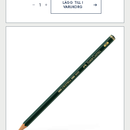
9000
LÄGG TILL I
Blyertspenna
VARUKORG
6B
mängd