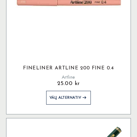
FINELINER ARTLINE 200 FINE 0.4
Artline
25.00
kr
Den
VÄLJ ALTERNATIV
här
produkten
har
flera
varianter.
De