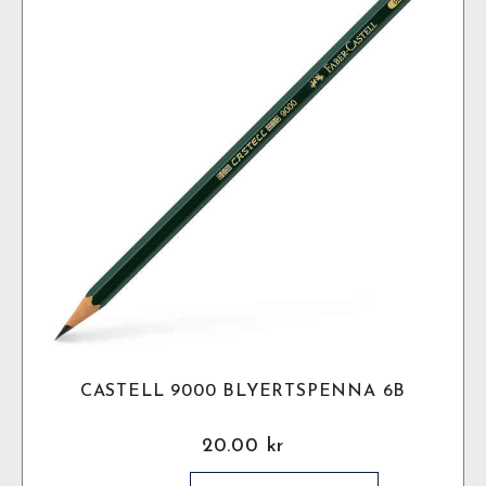
olika
alternativen
kan
väljas
på
produktsidan
CASTELL 9000 BLYERTSPENNA 6B
20.00
kr
Castell