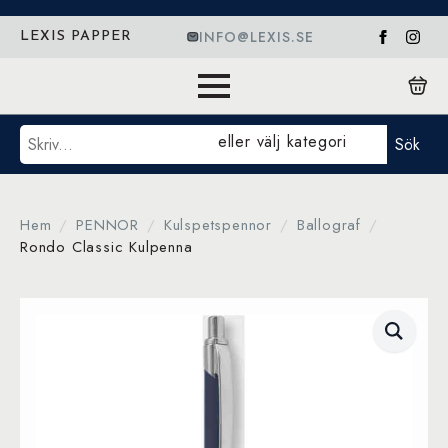
INFO@LEXIS.SE
LEXIS PAPPER
Sök
eller välj kategori
Sök
Hem
PENNOR
Kulspetspennor
Ballograf
Rondo Classic Kulpenna