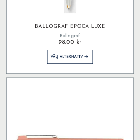
BALLOGRAF EPOCA LUXE
Ballograf
98.00
kr
Den
VÄLJ ALTERNATIV
här
produkten
har
flera
varianter.
De
olika
alternativen
kan
väljas
på
produktsidan