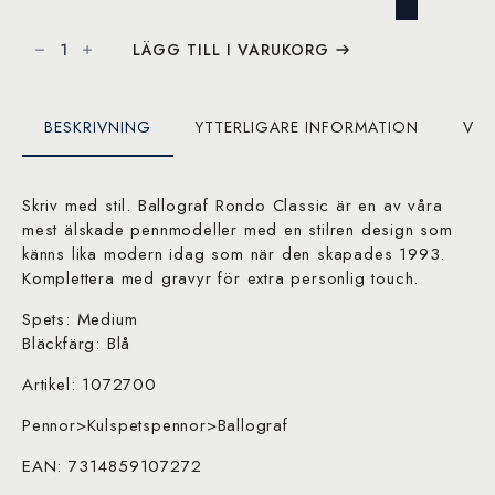
Rondo
Classic
LÄGG TILL I VARUKORG
Kulpenna
mängd
BESKRIVNING
YTTERLIGARE INFORMATION
VAR
Skriv med stil. Ballograf Rondo Classic är en av våra
mest älskade pennmodeller med en stilren design som
känns lika modern idag som när den skapades 1993.
Komplettera med gravyr för extra personlig touch.
Spets: Medium
Bläckfärg: Blå
Artikel: 1072700
Pennor>Kulspetspennor>Ballograf
EAN: 7314859107272