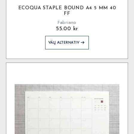
ECOQUA STAPLE BOUND A4 5 MM 40
FF
Fabriano
55.00
kr
Den
VÄLJ ALTERNATIV
här
produkten
har
flera
varianter.
De
olika
alternativen
kan
väljas
på
produktsidan