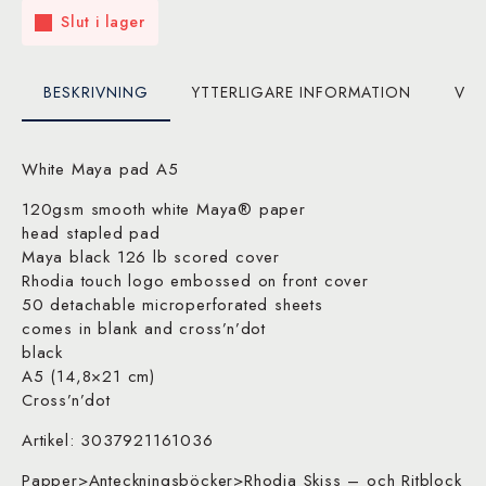
Slut i lager
BESKRIVNING
YTTERLIGARE INFORMATION
VAR
White Maya pad A5
120gsm smooth white Maya® paper
head stapled pad
Maya black 126 lb scored cover
Rhodia touch logo embossed on front cover
50 detachable microperforated sheets
comes in blank and cross’n’dot
black
A5 (14,8×21 cm)
Cross’n’dot
Artikel: 3037921161036
Papper>Anteckningsböcker>Rhodia Skiss – och Ritblock