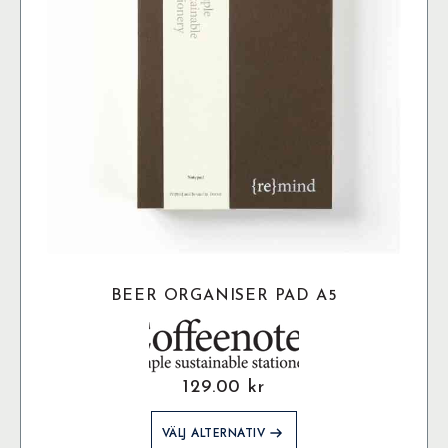
BEER ORGANISER PAD A5
129.00
kr
Den
VÄLJ ALTERNATIV
här