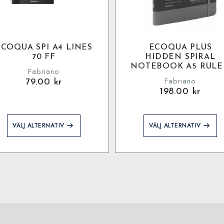
ECOQUA SPI A4 LINES
ECOQUA PLUS
70 FF
HIDDEN SPIRAL
NOTEBOOK A5 RUL
Fabriano
Fabriano
79.00
kr
198.00
kr
Den
Den
VÄLJ ALTERNATIV
VÄLJ ALTERNATIV
här
här
produkten
produkten
har
har
flera
flera
varianter.
varianter.
De
De
olika
olika
alternativen
alternativen
kan
kan