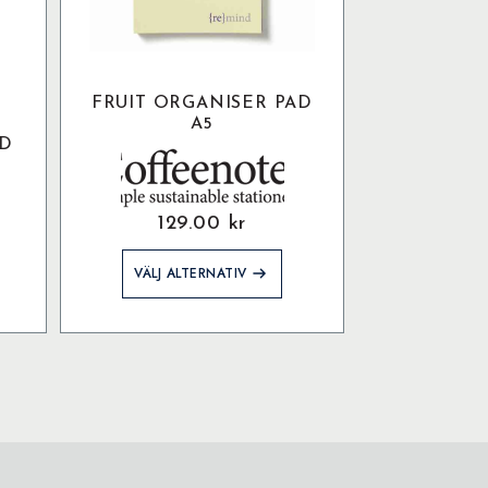
FRUIT ORGANISER PAD
A5
ED
129.00
kr
Den
VÄLJ ALTERNATIV
här
produkten
har
flera
varianter.
De
olika
alternativen
kan