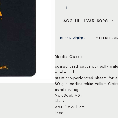
Rhodia
NoteBook
wire
black
A5+
ruled
LÄGG TILL I VARUKORG
mängd
BESKRIVNING
YTTERLIGA
Rhodia Classic
coated card cover perfectly wate
wirebound
80 micro-perforated sheets for 
80 g superfine white vellum Clair
purple ruling
NoteBook A5+
black
A5+ (16×21 cm)
lined