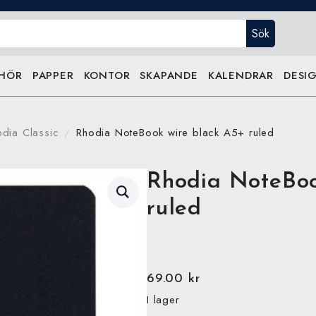
Sök
EHÖR
PAPPER
KONTOR
SKAPANDE
KALENDRAR
DESIG
odia Classic
Rhodia NoteBook wire black A5+ ruled
Rhodia NoteBoo
ruled
69.00
kr
I lager