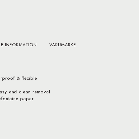
RE INFORMATION
VARUMÄRKE
rproof & flexible
easy and clean removal
efontaine paper