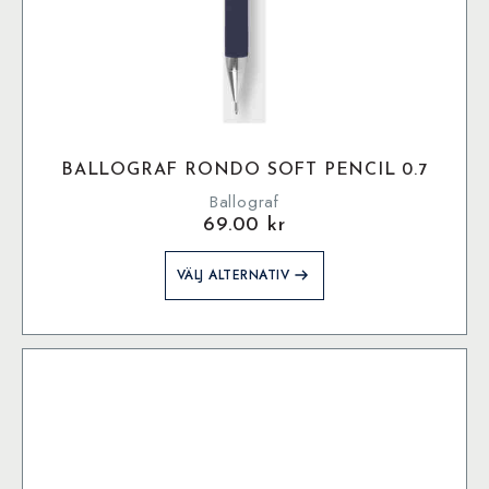
BALLOGRAF RONDO SOFT PENCIL 0.7
Ballograf
69.00
kr
Den
VÄLJ ALTERNATIV
här
produkten
har
flera
varianter.
De
olika
alternativen
kan