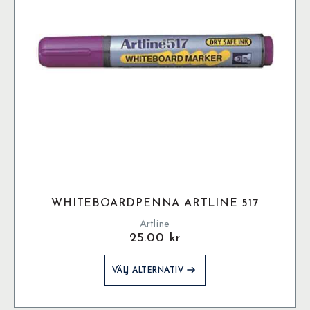
väljas
på
produktsidan
WHITEBOARDPENNA ARTLINE 517
Artline
25.00
kr
Den
VÄLJ ALTERNATIV
här
produkten
har