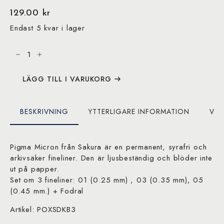
129.00
kr
Endast 5 kvar i lager
Pigma
Micron
-
Black
Edition
+
LÄGG TILL I VARUKORG
Free
Case
-
3
BESKRIVNING
YTTERLIGARE INFORMATION
VAR
Fineliner
+
Fodral
mängd
Pigma Micron från Sakura är en permanent, syrafri och
arkivsäker fineliner. Den är ljusbeständig och blöder inte
ut på papper.
Set om 3 fineliner: 01 (0.25 mm) , 03 (0.35 mm), 05
(0.45 mm.) + Fodral
Artikel: POXSDKB3