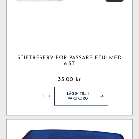
STIFTRESERV FÖR PASSARE ETUI MED
6 ST
35.00
kr
Stiftreserv
För
LÄGG TILL I
Passare
VARUKORG
Etui
med
6
st
mängd