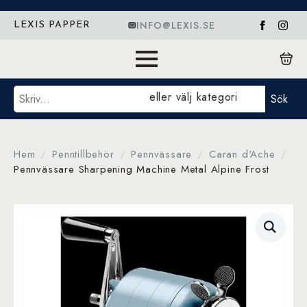
INFO@LEXIS.SE
LEXIS PAPPER
Sök
eller välj kategori
Sök
Hem
Penntillbehör
Pennvässare
Caran d'Ache
Pennvässare Sharpening Machine Metal Alpine Frost