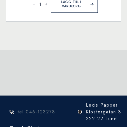
-
LÄGG TILL I
Pennvässare
VARUKORG
-
Big
16
mängd
Lexis Papper
tel 046-123278
Klostergatan 3
222 22 Lund