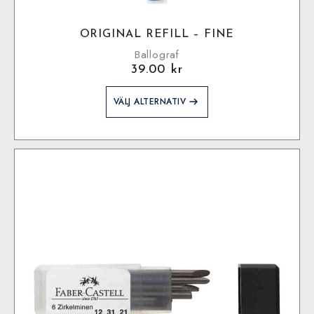
ORIGINAL REFILL – FINE
Ballograf
39.00
kr
Den
VÄLJ ALTERNATIV
här
produkten
har
flera
varianter.
De
olika
alternativen
kan
väljas
på
produktsidan