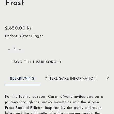
Frost
2,650.00
kr
Endast 3 kvar i lager
Pennvässare
Sharpening
Machine
Metal
Alpine
Frost
LÄGG TILL I VARUKORG
mängd
BESKRIVNING
YTTERLIGARE INFORMATION
VAR
For the festive season, Caran d’Ache invites you on a
journey through the snowy mountains with the Alpine
Frost Special Edition. Inspired by the purity of frozen
lakes and the silhouette of white mountain peaks, this