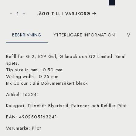
Patron
till
LÄGG TILL I VARUKORG
G2
0,5mm
mängd
BESKRIVNING
YTTERLIGARE INFORMATION
VAR
Refill för G-2, B2P Gel, G-knock och G2 Limited. Smal
spets.
Tip size in mm : 0.50 mm
Writing width : 0.25 mm
Ink Colour : Blå Dokumentsäkert bläck
Artikel: 163241
Kategori: Tillbehör Blyertsstift Patroner och Refiller Pilot
EAN: 4902505163241
Varumärke: Pilot