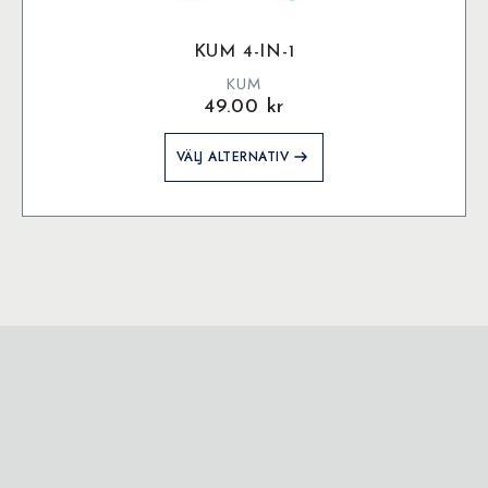
KUM 4-IN-1
KUM
49.00
kr
Den
VÄLJ ALTERNATIV
här
produkten
har
flera
varianter.
De
olika
alternativen
kan
väljas
på
produktsidan