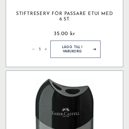
STIFTRESERV FÖR PASSARE ETUI MED
6 ST
35.00
kr
Stiftreserv
För
LÄGG TILL I
Passare
VARUKORG
Etui
med
6
st
mängd