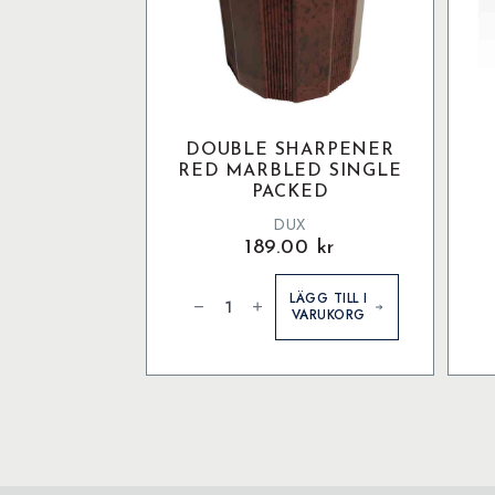
DOUBLE SHARPENER
RED MARBLED SINGLE
PACKED
DUX
189.00
kr
Double
Re
sharpener
S
LÄGG TILL I
red
P
VARUKORG
marbled
B
single
m
packed
mängd