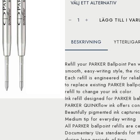
Parker
Quinkflow
LÄGG TILL I VA
Ballpoint
2
Refills
M
mängd
BESKRIVNING
YTTERLIGA
Refill your PARKER Ballpoint Pen 
smooth, easy-writing style, the ric
Each refill is engineered for relia
to replace existing PARKER ballpo
refill to change your ink color.
Ink refill designed for PARKER ba
PARKER QUINKflow ink offers cons
Beautifully pigmented ink capture
Medium tip for everyday writing
All PARKER ballpoint refills are 
Documentary Use standards for t
during long periods of time