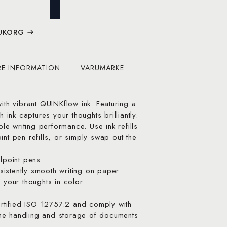
RUKORG
RE INFORMATION
VARUMÄRKE
with vibrant QUINKflow ink. Featuring a
h ink captures your thoughts brilliantly.
ble writing performance. Use ink refills
int pen refills, or simply swap out the
llpoint pens
istently smooth writing on paper
s your thoughts in color
certified ISO 12757.2 and comply with
he handling and storage of documents