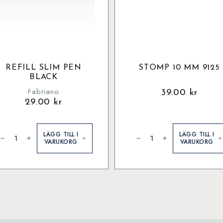
REFILL SLIM PEN
STOMP 10 MM 9125
BLACK
Fabriano
39.00
kr
29.00
kr
fill
Stomp
lim
10
LÄGG TILL I
LÄGG TILL I
en
mm
VARUKORG
VARUKORG
lack
9125
ängd
mängd