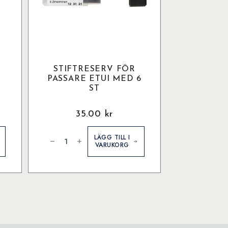
STIFTRESERV FÖR
PASSARE ETUI MED 6
ST
35.00
kr
Stiftreserv
För
LÄGG TILL I
Passare
VARUKORG
Etui
med
6
st
mängd