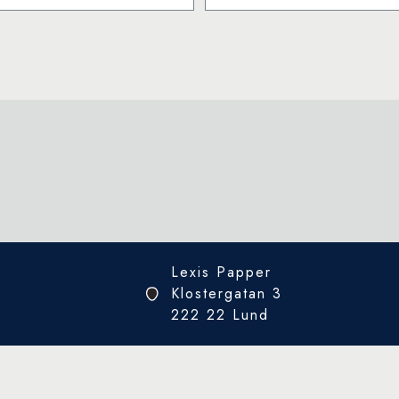
har
flera
varianter.
De
olika
alternativen
kan
väljas
på
produktsidan
Lexis Papper
Klostergatan 3
222 22 Lund