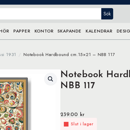
Sök
EHÖR
PAPPER
KONTOR
SKAPANDE
KALENDRAR
DESIG
ssi 1931
Notebook Hardbound cm.15×21 – NBB 117
Notebook Hardb
NBB 117
239.00
kr
Slut i lager