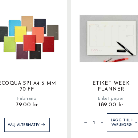
ECOQUA SPI A4 5 MM
ETIKET WEEK
70 FF
PLANNER
Fabriano
Etiket paper
79.00
kr
189.00
kr
Etiket
Week
LÄGG TILL I
Den
Planner
VÄLJ ALTERNATIV
VARUKORG
här
mängd
produkten