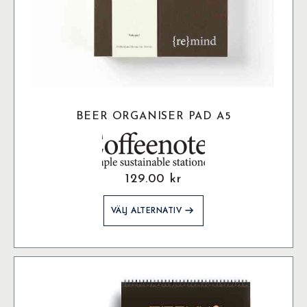
BEER ORGANISER PAD A5
129.00
kr
Den
VÄLJ ALTERNATIV
här
produkten
har
flera
varianter.
De