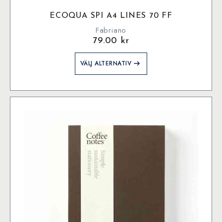
ECOQUA SPI A4 LINES 70 FF
Fabriano
79.00
kr
Den
VÄLJ ALTERNATIV
här
produkten
har
flera
varianter.
De
olika
alternativen
kan
väljas
på
produktsidan