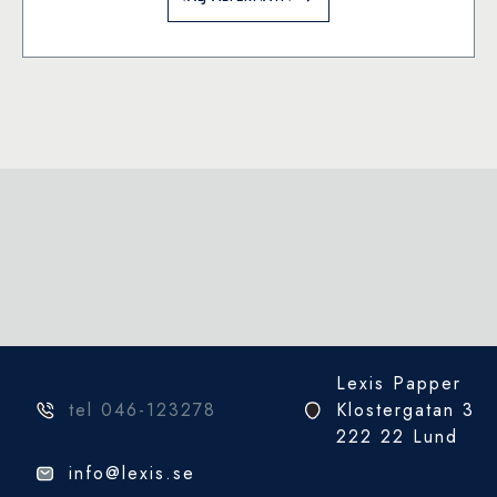
här
produkten
har
flera
varianter.
De
olika
alternativen
kan
väljas
på
produktsidan
Lexis Papper
tel 046-123278
Klostergatan 3
222 22 Lund
info@lexis.se