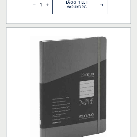
A4
LÄGG TILL I
90g
VARUKORG
70
blad
olinj
TF
mängd