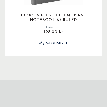
ECOQUA PLUS HIDDEN SPIRAL
NOTEBOOK A5 RULED
Fabriano
198.00
kr
Den
VÄLJ ALTERNATIV
här
produkten
har
flera
varianter.
De
olika
alternativen
kan
väljas
på
produktsidan