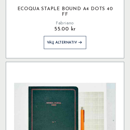
ECOQUA STAPLE BOUND A4 DOTS 40
FF
Fabriano
55.00
kr
Den
VÄLJ ALTERNATIV
här
produkten
har
flera
varianter.
De
olika
alternativen
kan
väljas
på
produktsidan