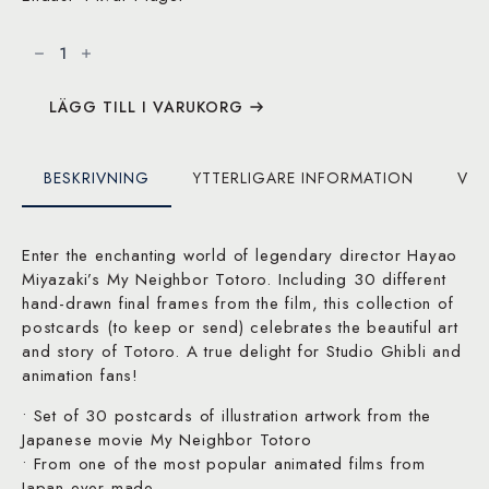
My
Neighbor
Totoro:
30
Postcards
mängd
LÄGG TILL I VARUKORG
BESKRIVNING
YTTERLIGARE INFORMATION
VAR
Enter the enchanting world of legendary director Hayao
Miyazaki’s My Neighbor Totoro. Including 30 different
hand-drawn final frames from the film, this collection of
postcards (to keep or send) celebrates the beautiful art
and story of Totoro. A true delight for Studio Ghibli and
animation fans!
• Set of 30 postcards of illustration artwork from the
Japanese movie My Neighbor Totoro
• From one of the most popular animated films from
Japan ever made