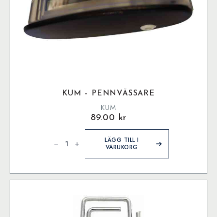
KUM – PENNVÄSSARE
KUM
89.00
kr
Kum
-
LÄGG TILL I
Pennvässare
VARUKORG
mängd