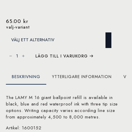
65.00
kr
valj-variant
Lamy
M16
LÄGG TILL I VARUKORG
giant
ballpoint
pen
refill
mängd
BESKRIVNING
YTTERLIGARE INFORMATION
VAR
The LAMY M 16 giant ballpoint refill is available in
black, blue and red waterproof ink with three tip size
options. Writing capacity varies according line size
from approximately 4,500 to 8,000 metres.
Artikel: 1600152