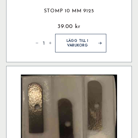
STOMP 10 MM 9125
39.00
kr
Stomp
10
LÄGG TILL I
mm
VARUKORG
9125
mängd