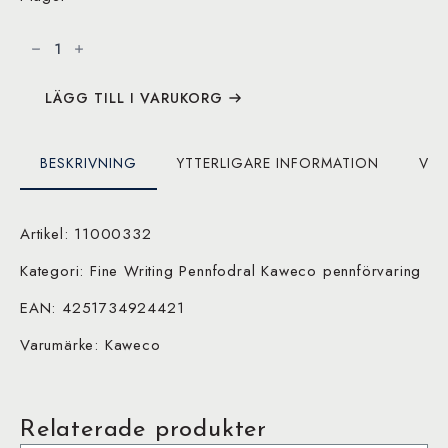
Kaweco
Eco
1
Pen
Pouch
Apple
LÄGG TILL I VARUKORG
Leather
Sport
mängd
BESKRIVNING
YTTERLIGARE INFORMATION
VAR
Artikel: 11000332
Kategori: Fine Writing Pennfodral Kaweco pennförvaring
EAN: 4251734924421
Varumärke: Kaweco
Relaterade produkter