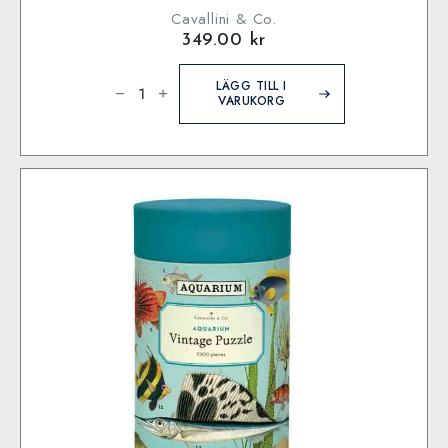
Cavallini & Co.
349.00
kr
Cavallini
&
LÄGG TILL I
Co.
VARUKORG
Botanic
Garden
1000
bitar
pussel
mängd