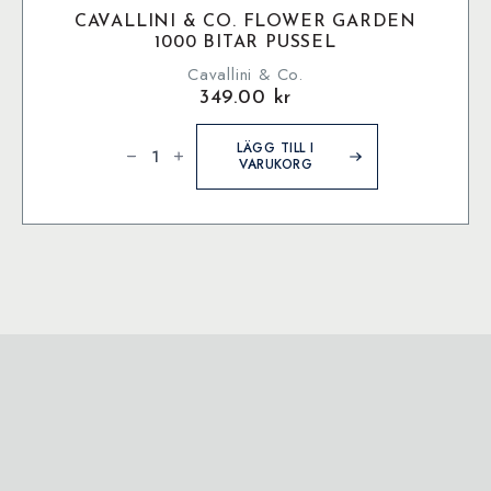
CAVALLINI & CO. FLOWER GARDEN
1000 BITAR PUSSEL
Cavallini & Co.
349.00
kr
Cavallini
&
LÄGG TILL I
Co.
VARUKORG
Flower
Garden
1000
bitar
pussel
mängd