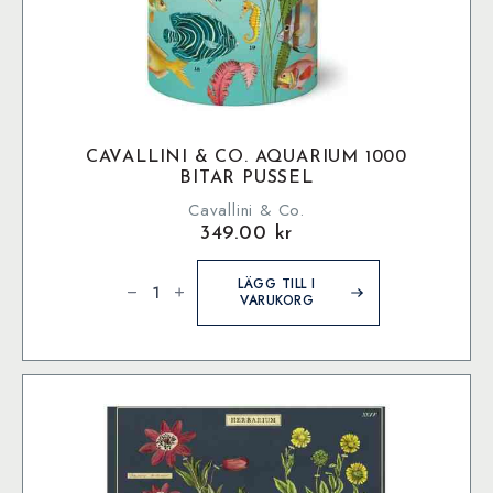
CAVALLINI & CO. AQUARIUM 1000
BITAR PUSSEL
Cavallini & Co.
349.00
kr
Cavallini
&
LÄGG TILL I
Co.
VARUKORG
Aquarium
1000
bitar
pussel
mängd