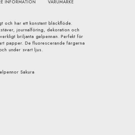
RE INFORMATION
VARUMÄRKE
t och har ett konstant bläckflöde.
kstäver, journalföring, dekoration och
erkligt briljanta gelpennan. Perfekt för
vart papper. De fluorescerande färgerna
ch under svart ljus.
gelpennor Sakura