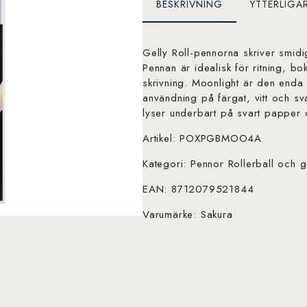
BESKRIVNING
YTTERLIGA
Gelly Roll-pennorna skriver smidig
Pennan är idealisk för ritning, bo
skrivning. Moonlight är den enda v
användning på färgat, vitt och s
lyser underbart på svart papper o
Artikel: POXPGBMOO4A
Kategori: Pennor Rollerball och 
EAN: 8712079521844
Varumärke: Sakura