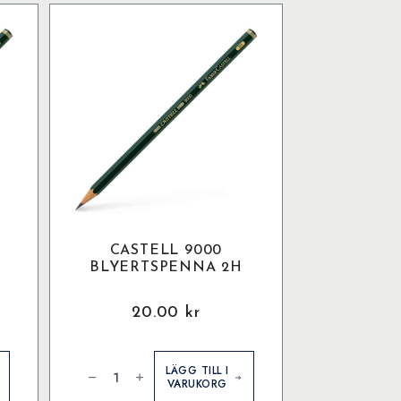
CASTELL 9000
BLYERTSPENNA 2H
20.00
kr
Castell
9000
LÄGG TILL I
Blyertspenna
VARUKORG
2H