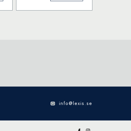
mängd
info@lexis.se