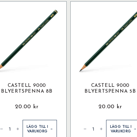
CASTELL 9000
CASTELL 9000
BLYERTSPENNA 8B
BLYERTSPENNA 5B
20.00
kr
20.00
kr
astell
Castell
000
9000
LÄGG TILL I
LÄGG TILL I
lyertspenna
Blyertspenna
VARUKORG
VARUKORG
B
5B