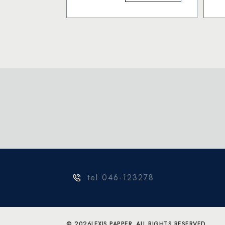
Tjock
m
Röd/Blå
mängd
tel 046-123278
© 2026
LEXIS PAPPER. ALL RIGHTS RESERVED