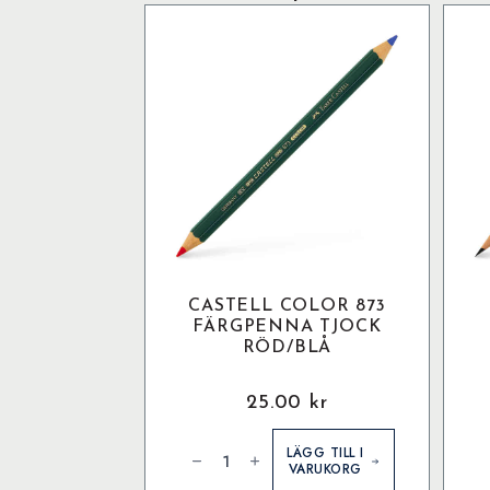
CASTELL COLOR 873
FÄRGPENNA TJOCK
RÖD/BLÅ
25.00
kr
Castell
C
Color
9
LÄGG TILL I
873
B
VARUKORG
Färgpenna
8