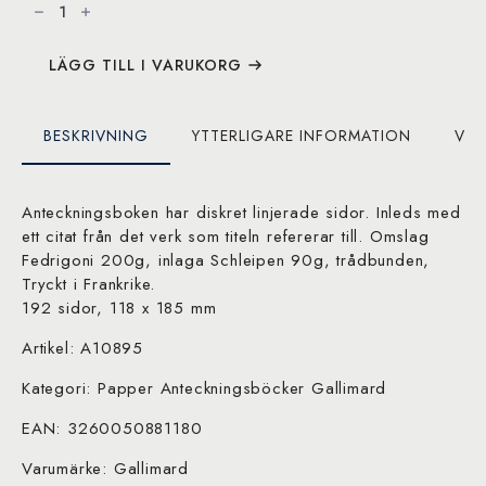
Le
livre
à
venir
mängd
LÄGG TILL I VARUKORG
BESKRIVNING
YTTERLIGARE INFORMATION
VAR
Anteckningsboken har diskret linjerade sidor. Inleds med
ett citat från det verk som titeln refererar till. Omslag
Fedrigoni 200g, inlaga Schleipen 90g, trådbunden,
Tryckt i Frankrike.
192 sidor, 118 x 185 mm
Artikel: A10895
Kategori: Papper Anteckningsböcker Gallimard
EAN: 3260050881180
Varumärke: Gallimard