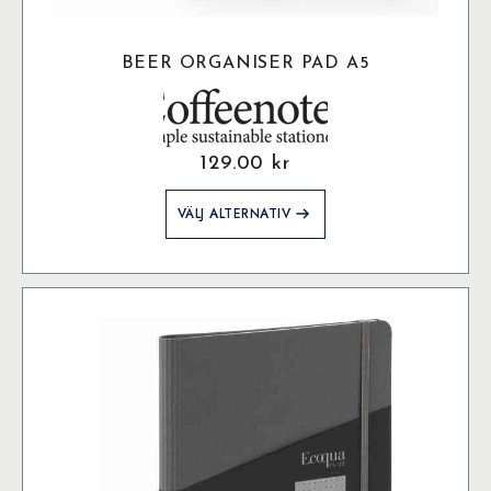
BEER ORGANISER PAD A5
129.00
kr
Den
VÄLJ ALTERNATIV
här
produkten
har
flera
varianter.
De
olika
alternativen
kan
väljas
på
produktsidan