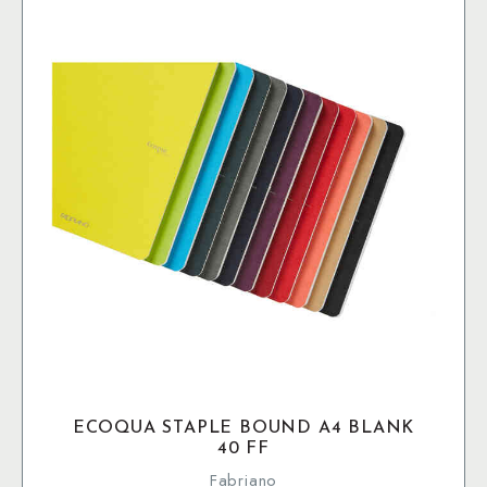
varianter.
De
olika
alternativen
kan
väljas
på
produktsidan
ECOQUA STAPLE BOUND A4 BLANK
40 FF
Fabriano