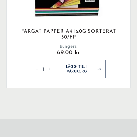
FÄRGAT PAPPER A4 120G SORTERAT
50/FP
Büngers
69.00
kr
Färgat
papper
LÄGG TILL I
A4
VARUKORG
120g
sorterat
50/fp
mängd