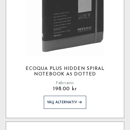
ECOQUA PLUS HIDDEN SPIRAL
NOTEBOOK A5 DOTTED
Fabriano
198.00
kr
Den
VÄLJ ALTERNATIV
här
produkten
har
flera