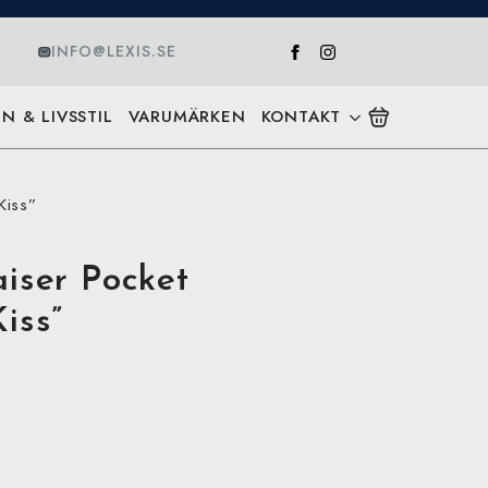
INFO@LEXIS.SE
N & LIVSSTIL
VARUMÄRKEN
KONTAKT
Kiss”
iser Pocket
iss”