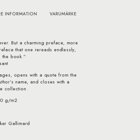
RE INFORMATION
VARUMÄRKE
ever. But a charming preface, more
 preface that one rereads endlessly,
 the book.”
sant
pages, opens with a quote from the
author’s name, and closes with a
e collection.
90 g/m2
ker Gallimard