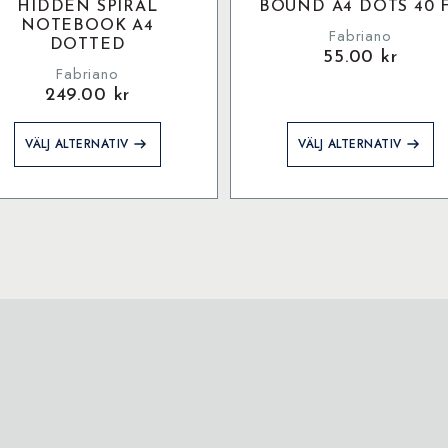
HIDDEN SPIRAL
BOUND A4 DOTS 40 
NOTEBOOK A4
Fabriano
DOTTED
55.00
kr
Fabriano
249.00
kr
Den
Den
VÄLJ ALTERNATIV
VÄLJ ALTERNATIV
här
här
produkten
produkten
har
har
flera
flera
varianter.
varianter.
De
De
olika
olika
alternativen
alternativen
kan
kan
väljas
väljas
på
på
produktsidan
produktsidan