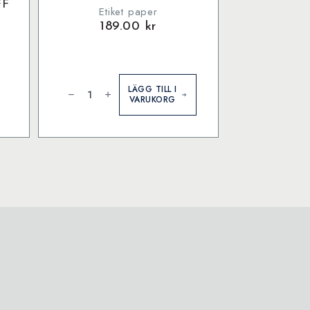
FF
Etiket paper
189.00
kr
Etiket
To
LÄGG TILL I
Do
VARUKORG
List
mängd