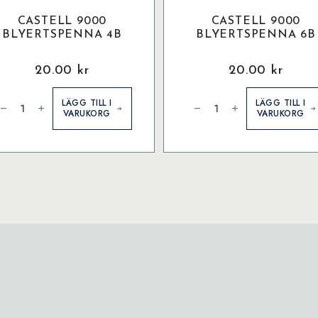
CASTELL 9000
CASTELL 9000
BLYERTSPENNA 4B
BLYERTSPENNA 6B
20.00
kr
20.00
kr
astell
Castell
000
9000
LÄGG TILL I
LÄGG TILL I
lyertspenna
Blyertspenna
VARUKORG
VARUKORG
B
6B
ängd
mängd