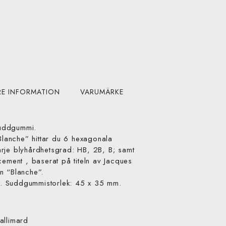
RE INFORMATION
VARUMÄRKE
suddgummi.
“Blanche” hittar du 6 hexagonala
rje blyhårdhetsgrad: HB, 2B, B; samt
cement , baserat på titeln av Jacques
n “Blanche”.
. Suddgummistorlek: 45 x 35 mm.
allimard