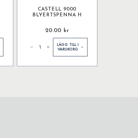
CASTELL 9000
BLYERTSPENNA H
20.00
kr
Castell
9000
LÄGG TILL I
Blyertspenna
VARUKORG
H
mängd