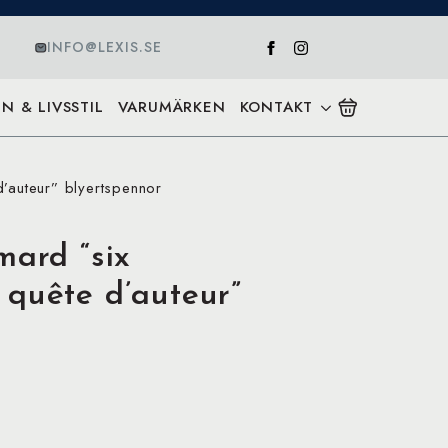
INFO@LEXIS.SE
N & LIVSSTIL
VARUMÄRKEN
KONTAKT
’auteur” blyertspennor
mard “six
 quête d’auteur”