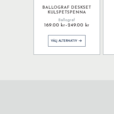
BALLOGRAF DESKSET
KULSPETSPENNA
Ballograf
169.00
kr
–
249.00
kr
Prisintervall:
C
169.00 kr
9
Den
till
B
VÄLJ ALTERNATIV
här
4
249.00 kr
m
produkten
har
flera
varianter.
De
olika
alternativen
kan
väljas
på
produktsidan