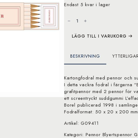
Endast 5 kvar i lager
Gallimard
Gallimard
"six
personnages
en
quête
LÄGG TILL I VARUKORG
d'auteur"
blyertspennor
mängd
BESKRIVNING
YTTERLIGA
Kartongfodral med pennor och 
I detta vackra fodral i färgerna 
grafitpennor med 2 pennor för va
ett screentryckt suddgummi L’effa
Borel publicerad 1998 i samlinge
Fodralformat: 50 x 20 x 200 mm
Artikel: G09411
Kategori: Pennor Blyertspennor G