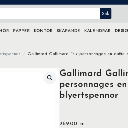
Sök
EHÖR
PAPPER
KONTOR
SKAPANDE
KALENDRAR
DESIG
ertspennor
Gallimard Gallimard “six personnages en quête d
Gallimard Galli
personnages en
blyertspennor
269.00
kr